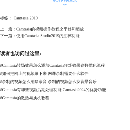
图二：修剪的拖拽位置
︾
图二：修剪的拖拽位置
标签：
Camtasia 2019
“剪切”,顾名思义就是把一段素材剪断切成两段或者多段。如何操作呢？
上一篇：
Camtasia的视频操作教程之平移和缩放
一般情况下将时间竖线移动到需要剪切的地方，这样操作是为了保证剪切
下一篇：
使用Camtasia Studio2019的注释功能
的准确性，防止多剪或者少剪。按下键盘上的“s”键即可实现剪切的命
令。为什么要用“s”键呢，因为这是它的快捷键，使用快捷键可以大幅度
提高我们的工作效率。（提醒：使用快捷键时一定要将输入法调整到英文
读者也访问过这里:
模式下，否则快捷键无法使用）剪切的前面对比请看下图图三、图四。
#
Camtasia转场效果怎么添加Camtasia转场效果参数优化流程
#
如何把网上的视频录下来 网课录制需要什么软件
#
录制的视频怎么消除杂音 录制的视频怎么换背景音乐
#
Camtasia有哪些视频后期处理功能 Camtasia2024的优势功能
#
Camtasia的激活与换机教程