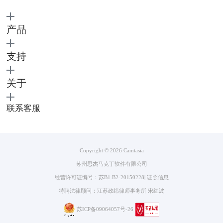
产品
图三：剪切操作前
支持
关于
图三：剪切操作前
联系客服
Copyright © 2026
Camtasia
苏州思杰马克丁软件有限公司
经营许可证编号：苏B1.B2-20150228
|
证照信息
特聘法律顾问：江苏政纬律师事务所 宋红波
苏ICP备09064057号-26