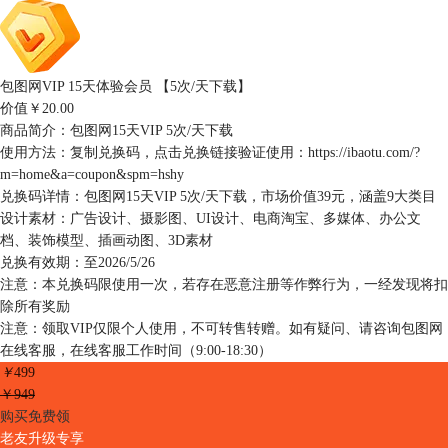
包图网VIP 15天体验会员 【5次/天下载】
价值
￥20.00
商品简介：
包图网15天VIP 5次/天下载
使用方法：
复制兑换码，点击兑换链接验证使用：https://ibaotu.com/?
m=home&a=coupon&spm=hshy
兑换码详情：
包图网15天VIP 5次/天下载，市场价值39元，涵盖9大类目
设计素材：广告设计、摄影图、UI设计、电商淘宝、多媒体、办公文
档、装饰模型、插画动图、3D素材
兑换有效期：
至2026/5/26
注意：
本兑换码限使用一次，若存在恶意注册等作弊行为，一经发现将扣
除所有奖励
注意：
领取VIP仅限个人使用，不可转售转赠。如有疑问、请咨询包图网
在线客服，在线客服工作时间（9:00-18:30）
￥
499
￥949
购买免费领
老友升级专享