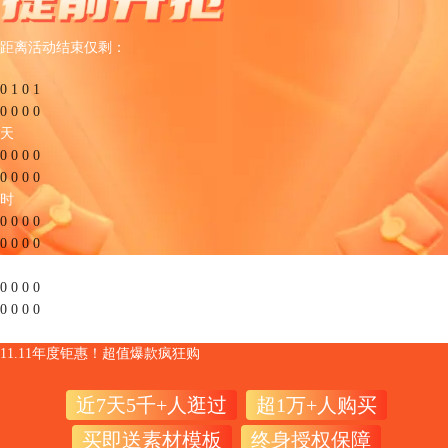
距离活动结束仅剩：
0
1
0
1
0
0
0
0
天
0
0
0
0
0
0
0
0
时
0
0
0
0
0
0
0
0
分
0
0
0
0
0
0
0
0
秒
11.11年度钜惠！超值爆款疯狂购
近7天5千+人逛过
超1万+人购买
买即送素材模板
终身授权保障