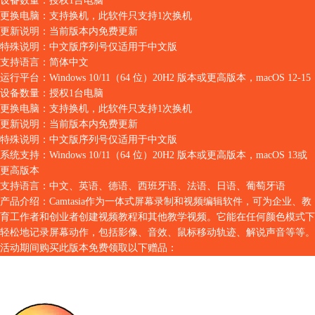
设备数量：
授权1台电脑
更换电脑：
支持换机，此软件只支持1次换机
更新说明：
当前版本内免费更新
特殊说明：
中文版序列号仅适用于中文版
支持语言：
简体中文
运行平台：
Windows 10/11（64 位）20H2 版本或更高版本，macOS 12-15
设备数量：
授权1台电脑
更换电脑：
支持换机，此软件只支持1次换机
更新说明：
当前版本内免费更新
特殊说明：
中文版序列号仅适用于中文版
系统支持：
Windows 10/11（64 位）20H2 版本或更高版本，macOS 13或
更高版本
支持语言：
中文、英语、德语、西班牙语、法语、日语、葡萄牙语
产品介绍：
Camtasia作为一体式屏幕录制和视频编辑软件，可为企业、教
育工作者和创业者创建视频教程和其他教学视频。它能在任何颜色模式下
轻松地记录屏幕动作，包括影像、音效、鼠标移动轨迹、解说声音等等。
活动期间购买此版本免费领取以下赠品：