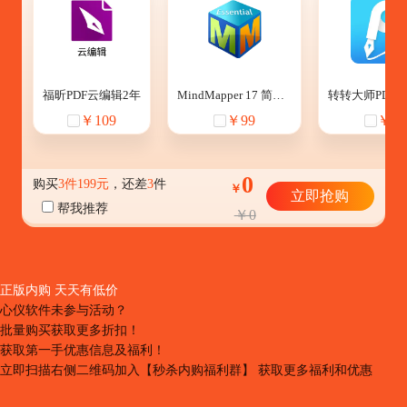
福昕PDF云编辑2年
MindMapper 17 简体中文【Essential版 + Win】
￥109
￥99
￥60
0
购买
3件199元
，还差
3
件
￥
立即抢购
帮我推荐
￥0
正版内购 天天有低价
心仪软件未参与活动？
批量购买获取更多折扣！
获取第一手优惠信息及福利！
立即扫描右侧二维码加入【秒杀内购福利群】 获取更多福利和优惠