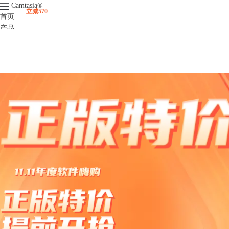
Camtasia
®
立减570
首页
产品
下载
升级
服务支持
视频课程