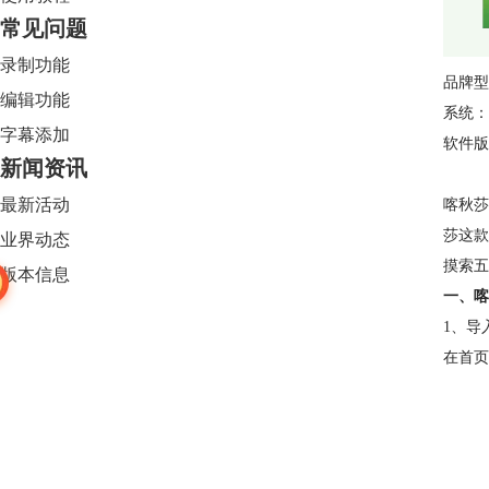
常见问题
录制功能
品牌型
编辑功能
系统： W
字幕添加
软件版本
新闻资讯
最新活动
喀秋莎
莎这款
业界动态
摸索五
版本信息
一、喀
1、导
在首页
Camtasia 2024
限时特惠