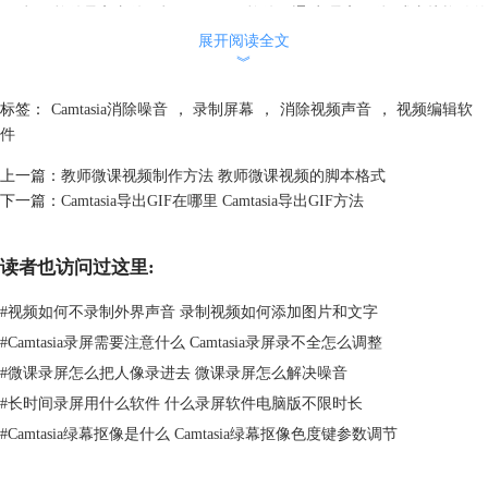
1、打开软件导入文件。打开Camtasia软件，通过“导入媒体”或直接拖放的
方式，把你要处理的视频文件导入到软件里。
展开阅读全文
︾
标签：
Camtasia消除噪音
，
录制屏幕
，
消除视频声音
，
视频编辑软
件
上一篇：
教师微课视频制作方法 教师微课视频的脚本格式
下一篇：
Camtasia导出GIF在哪里 Camtasia导出GIF方法
读者也访问过这里:
#
视频如何不录制外界声音 录制视频如何添加图片和文字
#
Camtasia录屏需要注意什么 Camtasia录屏录不全怎么调整
#
微课录屏怎么把人像录进去 微课录屏怎么解决噪音
图2：拖拽音频
#
长时间录屏用什么软件 什么录屏软件电脑版不限时长
2、找到音频编辑功能。在时间轴上点击选中音频轨道，然后找到“音频编
#
Camtasia绿幕抠像是什么 Camtasia绿幕抠像色度键参数调节
辑”选项，通常会有一个类似喇叭的图标表示。