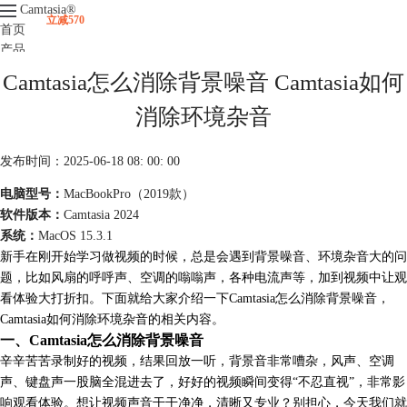
Camtasia
®
立减570
首页
产品
下载
Camtasia怎么消除背景噪音 Camtasia如何
升级
服务支持
消除环境杂音
视频课程
发布时间：2025-06-18 08: 00: 00
电脑型号：
MacBookPro（2019款）
软件版本：
Camtasia 2024
系统：
MacOS 15.3.1
新手在刚开始学习做视频的时候，总是会遇到背景噪音、环境杂音大的问
题，比如风扇的呼呼声、空调的嗡嗡声，各种电流声等，加到视频中让观
看体验大打折扣。下面就给大家介绍一下Camtasia怎么消除背景噪音，
Camtasia如何消除环境杂音的相关内容。
一、Camtasia怎么消除背景噪音
辛辛苦苦录制好的视频，结果回放一听，背景音非常嘈杂，风声、空调
声、键盘声一股脑全混进去了，好好的视频瞬间变得“不忍直视”，非常影
响观看体验。想让视频声音干干净净，清晰又专业？别担心，今天我们就