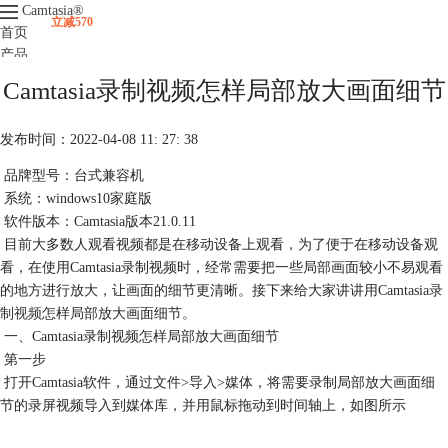
Camtasia
®
立减570
首页
产品
下载
Camtasia录制视频怎样局部放大画面细节
升级
服务支持
发布时间：2022-04-08 11: 27: 38
视频课程
品牌型号：台式兼容机
系统：windows10家庭版
软件版本：Camtasia版本21.0.11
目前大多数人观看视频都是在移动设备上观看，为了便于在移动设备观
看，在使用Camtasia录制视频时，经常需要把一些局部画面较小不易观看
的地方进行放大，让画面的细节更清晰。接下来给大家讲讲用Camtasia
录
制视频
怎样局部放大画面细节。
一、Camtasia录制视频怎样局部放大画面细节
第一步
打开Camtasia软件，通过文件>导入>媒体，将需要录制局部放大画面细
节的录屏视频导入到媒体库，并用鼠标拖动到时间轴上，如图所示