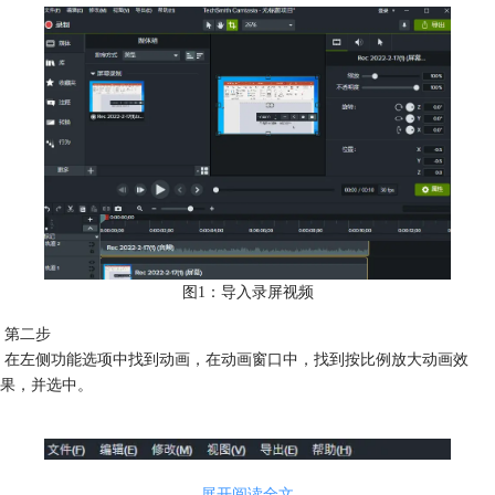
图1：导入录屏视频
第二步
在左侧功能选项中找到动画，在动画窗口中，找到按比例放大动画效
果，并选中。
展开阅读全文