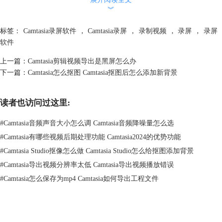
︾
标签：
Camtasia录屏软件
，
Camtasia录屏
，
录制视频
，
录屏
，
录屏
软件
上一篇：
Camtasia剪辑视频导出是黑屏怎么办
下一篇：
Camtasia怎么抠图 Camtasia抠图后怎么添加新背景
读者也访问过这里:
#
Camtasia音频声音大小怎么调 Camtasia音频降噪量怎么选
#
Camtasia有哪些视频后期处理功能 Camtasia2024的优势功能
#
Camtasia Studio抠像怎么做 Camtasia Studio怎么给抠图添加背景
图2：动画效果
#
Camtasia导出视频分辨率太低 Camtasia导出视频播放错误
#
Camtasia怎么保存为mp4 Camtasia如何导出工程文件
第三步
将按比例放大动画效果拖放到时间轴上，此时时间轴上会显示一个箭头
的标识，箭头的起始位置，为需要开始放大画面的起始位置，箭头的终点
位置，为放大画面的结束位置。在箭头上右键打开属性面板，在第二部分