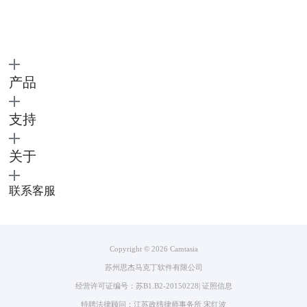
图2：选择自定义生成设置
产品
3.可以选择更改视频的文件格式。除了mp4格式外，其他常见的视频格式
还有wmv、avi，还可以将视频导出为gif格式，即动态图片。如果导出时
支持
不想保留画面，只保留音频，也可以选择m4a格式。
关于
联系客服
Copyright © 2026
Camtasia
苏州思杰马克丁软件有限公司
经营许可证编号：苏B1.B2-20150228
|
证照信息
特聘法律顾问：江苏政纬律师事务所 宋红波