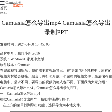
Camtasia
®
立减570
首页
产品
下载
Camtasia怎么导出mp4 Camtasia怎么导出
升级
服务支持
录制PPT
视频课程
发布时间：2024-01-08 15: 45: 00
品牌型号：联想小新pro16
系统：Windows11家庭中文版
软件版本：Camtasia
在完成视频编辑后，我们需要将视频导出。在“导出”这个过程中，原有的
视频素材被会拼接、组合，并打包形成一个完整的视频文件，最后储存在
电脑中。需求不同，要导出的视频的格式也不同。下面我为大家介绍：
Camtasia怎么导出mp4，Camtasia怎么导出
录制PPT
。
一、Camtasia怎么导出mp4
根据Camtasia的导出向导，按照步骤进行操作。
1.在上方的菜单找到导出功能，选择导出为本地文件。