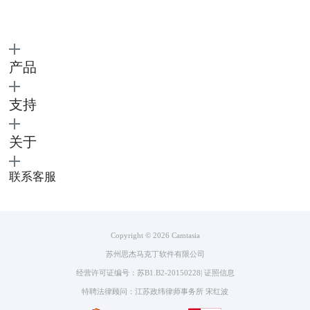
产品
图3：数量
支持
二、Camtasia怎么批量降噪
Camtasia支持批量处理、导出视频以及音频编辑，当需要对多段音频或视
关于
频素材进行统一降噪处理 ，我们可以通过以下方法来设置：
1、打开Camtasia操作界面，将需要进行批量处理的视频导入媒体库中，
联系客服
并拖至下方不同的时间轴轨道上进行后续处理。
Copyright © 2026
Camtasia
苏州思杰马克丁软件有限公司
经营许可证编号：苏B1.B2-20150228
|
证照信息
特聘法律顾问：江苏政纬律师事务所 宋红波
图4：媒体