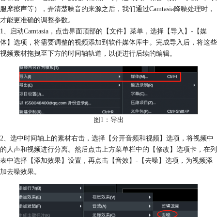
服摩擦声等），弄清楚噪音的来源之后，我们通过Camtasia降噪处理时，
才能更准确的调整参数。
1、启动Camtasia，点击界面顶部的【文件】菜单，选择【导入】-【媒
体】选项，将需要调整的视频添加到软件媒体库中。完成导入后，将这些
视频素材拖拽至下方的时间轴轨道，以便进行后续的编辑。
图1：导出
2、选中时间轴上的素材右击，选择【分开音频和视频】选项，将视频中
的人声和视频进行分离。然后点击上方菜单栏中的【修改】选项卡，在列
表中选择【添加效果】设置，再点击【音效】-【去噪】选项，为视频添
加去噪效果。