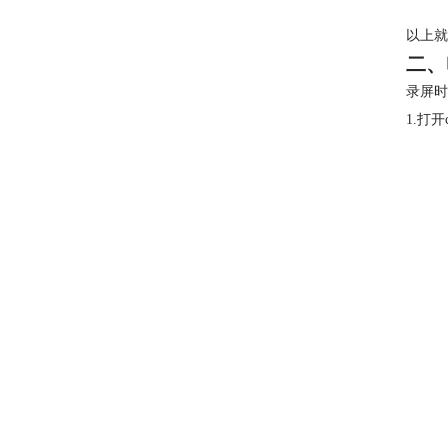
以上就
二、
录屏时
1.打