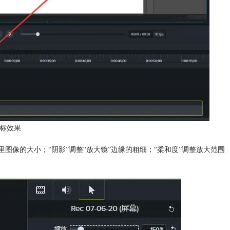
光标效果
图像的大小；“阴影”调整“放大镜”边缘的粗细；“柔和度”调整放大范围