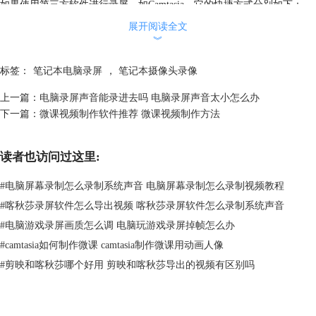
如果使用第三方软件进行录屏，如Camtasia，它的快捷方式分别如下：
展开阅读全文
︾
标签：
笔记本电脑录屏
，
笔记本摄像头录像
上一篇：
电脑录屏声音能录进去吗 电脑录屏声音太小怎么办
下一篇：
微课视频制作软件推荐 微课视频制作方法
读者也访问过这里:
图3：Camtasia
#
电脑屏幕录制怎么录制系统声音 电脑屏幕录制怎么录制视频教程
开始录屏：
按下Ctrl+Shift+R
停止录屏：
按下Ctrl+Shift+R或者按下F10键
#
喀秋莎录屏软件怎么导出视频 喀秋莎录屏软件怎么录制系统声音
暂停/继续录屏：
按下Ctrl+Shift+P
#
电脑游戏录屏画质怎么调 电脑玩游戏录屏掉帧怎么办
取消录屏：
按下Esc键
#
camtasia如何制作微课 camtasia制作微课用动画人像
需要注意的是，这些快捷键可以在Camtasia中进行自定义设置，因此可能
#
剪映和喀秋莎哪个好用 剪映和喀秋莎导出的视频有区别吗
与默认设置略有不同。建议在使用Camtasia时查看其帮助文档或设置选项
以了解更多关于快捷键的信息。
二、笔记本电脑录屏没有声音怎么办