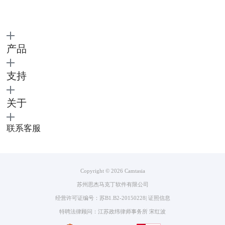
我们在使用笔记本电脑录屏时如果没有声音，可能是以下三种原因造成
的：
1.录屏软件没有打开音频输入设备
产品
支持
关于
图4：系统声音未打开
联系客服
在录屏软件的设置中，确保选择了正确的音频输入设备，例如麦克风或系
统音量。
2.计算机音量设置过低或关闭了麦克风
Copyright © 2026
Camtasia
检查计算机的音量设置以及麦克风是否被禁用或关闭。
苏州思杰马克丁软件有限公司
3.麦克风或扬声器的故障
经营许可证编号：苏B1.B2-20150228
|
证照信息
特聘法律顾问：江苏政纬律师事务所 宋红波