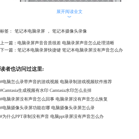
展开阅读全文
︾
标签：
笔记本电脑录屏
，
笔记本摄像头录像
上一篇：
电脑录屏声音音质很差 电脑录屏声音怎么处理清晰
下一篇：
笔记本电脑录屏快捷键 笔记本电脑录屏没有声音怎么办
图1：笔记本麦克风
2、想要录制更加清晰的人声
读者也访问过这里:
如果你处于一个嘈杂的环境，你笔记本的麦克风距离嘴巴较远，非常有可
能收录周边嘈杂的声音，此时就建议你使用耳机录制微课。因为耳机的麦
#
电脑怎么录带声音的游戏视频 电脑录制游戏视频软件推荐
克风可以调整到嘴边，录制更加清晰的人声。
#
Camtasia生成视频有水印 Camtasia水印怎么去掉
#
电脑录屏没有声音怎么回事 电脑录屏没有声音怎么恢复
#
电脑摄像头录屏功能在哪 电脑摄像头录屏怎么录
#
为什么PPT录制没有声音 电脑ppt录屏没有声音怎么办