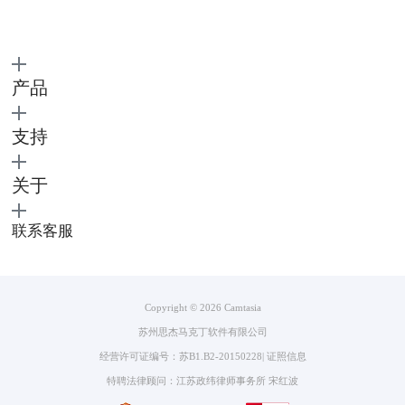
图2：耳机麦克风
产品
二、笔记本录微课声音小怎么办
笔记本录制微课后声音小，可能是嘴巴离麦克风距离较远，麦克风无法捕
支持
捉声音造成的。你可以调整嘴巴距离麦克风的距离，以找到合适的音量大
小再开始录制。
关于
联系客服
Copyright © 2026
Camtasia
图3：调整麦克风音量
苏州思杰马克丁软件有限公司
如果你已经完成了微课的录制，并且遇到了声音较小的情况，有没有什么
经营许可证编号：苏B1.B2-20150228
|
证照信息
补救措施呢？如果你是使用Camtasia这款软件录制的微课，完全可以“补
特聘法律顾问：江苏政纬律师事务所 宋红波
救”。具体怎么操作呢？