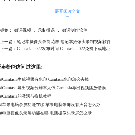
Camtasia录制控制面板，主要设置音频收音、视频抓取两个部分。
展开阅读全文
︾
标签：
微课视频
，
录制微课
，
微课制作软件
图2：录制控制面板
上一篇：
笔记本摄像头录制花屏 笔记本摄像头录制视频软件
下一篇：
Camtasia 2022发布时间 Camtasia 2022免费下载地址
Camtasia视频抓取
：a.它可以直接抓取电脑桌面；b.使用摄像头抓取。
音频收录：
a.可以使用麦克收录声音；b.直接收录电脑系统声音。
最后，单击【启动】便可开启录制。
读者也访问过这里:
（3）开启录制
#
Camtasia生成视频有水印 Camtasia水印怎么去掉
在开启录制之前，我们需要先通过控制面板编辑视频抓取的图像范围信
息，确定视频抓取范围后，即可开启录制。
#
Camtasia导出视频分辨率太低 Camtasia导出视频播放错误
#
Camtasia的激活与换机教程
#
苹果电脑录屏功能在哪 苹果电脑录屏没有声音怎么办
#
电脑摄像头录屏功能在哪 电脑摄像头录屏怎么录