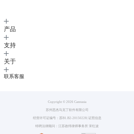
产品
图3：录制控制面板
支持
录制控制面板，会统计已录制的时长。同时，通过控制面板，还可以暂
停、终止以及重新录制视频。待录制结束后，便会直接将录制素材导入
关于
Camtasia剪辑部分。下面我们来看怎么剪辑吧！
2.剪辑
联系客服
这里因为篇幅原因，我们不能将剪辑的每个步骤介绍清楚。这里仅简略概
括一下Camtasia有哪些功能，以及简单介绍Camtasia如何裁剪素材。
（1）功能概述
Copyright © 2026
Camtasia
苏州思杰马克丁软件有限公司
经营许可证编号：苏B1.B2-20150228
|
证照信息
特聘法律顾问：江苏政纬律师事务所 宋红波