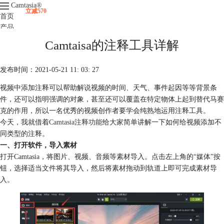
Camtasia
®
立减570
首页
产品
下载
Camtaisa的注释工具详解
升级
服务支持
发布时间：2021-05-21 11: 03: 27
视频课程
视频中添加注释可以帮助解说视频的时间、天气、事件起因等等背景条
件，还可以指明强调的对象，甚至还可以覆盖在特定物体上起到替代马赛
克的作用，所以一名优秀的视频创作者要学会纯熟地运用注释工具。
今天，我就借着
Camtasia注释功能
给大家简单讲解一下如何给视频添加不
同类型的注释。
一、打开软件，导入素材
打开Camtasia，将图片、视频、音频等素材导入。点击左上角的“媒体”按
钮，选择适当文件将其导入，然后将素材拖动到轨道上即可完成素材导
入。