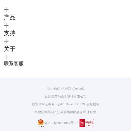
箭头和线主要作用是突出要说明的物体。选择合适的样式拖动至副轨道上
即可，之后也可以在预览窗口对箭头图案进行变换，右侧的属性设置可以
设置箭头图案的样式、颜色、粗细、不透明度等。
产品
支持
关于
联系客服
图4：箭头和线标注和属性设置
3、形状
形状是指添加矩形、三角形、星型图案等到视频画面中，操作方法与属性
设置同上。
Copyright © 2026
Camtasia
苏州思杰马克丁软件有限公司
经营许可证编号：苏B1.B2-20150228
|
证照信息
特聘法律顾问：江苏政纬律师事务所 宋红波
苏ICP备09064057号-26
图5：形状注释和属性设置