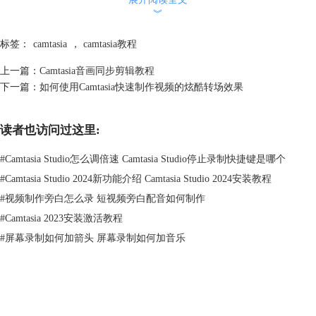
︾
图2：添加注释
标签：
camtasia
，
camtasia教程
1、标注
上一篇：
Camtasia音画同步剪辑教程
标注的基本样式是给视频添加“台词气泡”，以此来对视频对象进行进一步
下一篇：
如何使用Camtasia快速制作视频的炫酷转场效果
的说明，亦或者对人物的对话、心理活动进行解读。添加标注之后可以在
预览窗口界面对注释进行形状的变换，右侧的注释属性设置可以设置文
本、字体字号、气泡样式、不透明度等等。
读者也访问过这里:
#
Camtasia Studio怎么调倍速 Camtasia Studio停止录制快捷键是哪个
#
Camtasia Studio 2024新功能介绍 Camtasia Studio 2024安装教程
#
视频制作旁白怎么录 短视频旁白配音如何制作
#
Camtasia 2023安装激活教程
#
屏幕录制如何加箭头 屏幕录制如何加音乐
图3：标注注释及其属性设置
2、箭头和线