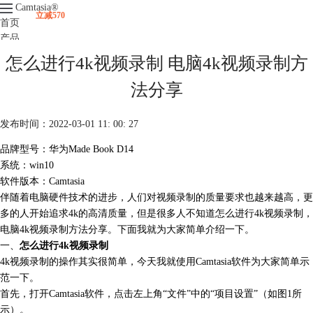
Camtasia
®
立减570
首页
产品
下载
怎么进行4k视频录制 电脑4k视频录制方
升级
服务支持
法分享
视频课程
发布时间：2022-03-01 11: 00: 27
品牌型号：华为Made Book D14
系统：win10
软件版本：Camtasia
伴随着电脑硬件技术的进步，人们对视频录制的质量要求也越来越高，更
多的人开始追求4k的高清质量，但是很多人不知道怎么进行
4k视频录制
，
电脑4k视频录制方法分享。下面我就为大家简单介绍一下。
一、
怎么进行4k视频录制
4k视频录制的操作其实很简单，今天我就使用Camtasia软件为大家简单示
范一下。
首先，打开Camtasia软件，点击左上角“文件”中的“项目设置”（如图1所
示）。