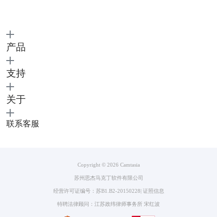
图3：设置分辨率
产品
然后，点击软件主页面左上角的“录制”（如图4所示）。
支持
关于
联系客服
Copyright © 2026
Camtasia
苏州思杰马克丁软件有限公司
经营许可证编号：苏B1.B2-20150228
|
证照信息
图4：录制视频
特聘法律顾问：江苏政纬律师事务所 宋红波