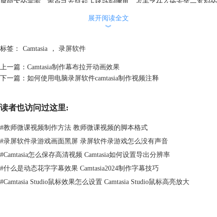
屏留下的画面，而自己在鼠标上移动到哪里、点击了什么地方等一系列的
具体操作很难看到，为了解决这个问题，camtasia有一个为视频添加光标
展开阅读全文
效果的功能。
︾
以本台电脑为例，本台电脑采用的是Windows10系统，camtasia版本为
标签：
Camtasia
，
录屏软件
camtasia2021.5。我们在左侧菜单中找到“光标效果”这一栏，点开之后我
上一篇：
Camtasia制作幕布拉开动画效果
们就能够发现有许多针对鼠标光标的设置，有针对鼠标移动的特效效果和
下一篇：
如何使用电脑录屏软件camtasia制作视频注释
针对鼠标左右键的特效效果，我们只需要选中自己喜欢的效果，将它拖动
到下方的轨道中，即可实现为自己的视频添加鼠标光标的移动、点击效
果。
读者也访问过这里:
#
教师微课视频制作方法 教师微课视频的脚本格式
#
录屏软件录游戏画面黑屏 录屏软件录游戏怎么没有声音
#
Camtasia怎么保存高清视频 Camtasia如何设置导出分辨率
#
什么是动态花字字幕效果 Camtasia2024制作字幕技巧
#
Camtasia Studio鼠标效果怎么设置 Camtasia Studio鼠标高亮放大
图二：使用camtasia录像编辑软件为视频添加鼠标光标效果