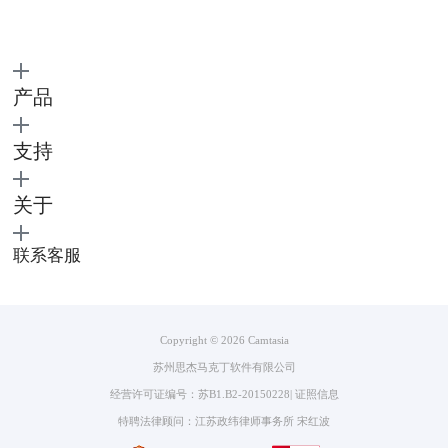
2. 为视频添加转场效果
我们都知道，一个视频往往不会只有一个镜头，一个好的视频往往都是
多个画面结合在一起才形成的，而如果只是简单的将各个片段拼接在一起
产品
的话，制作出来的视频效果就会非常生硬，为了进一步提高观看体验，通
常我们都会添加一些不同的转场效果。而camtasia录像编辑软件也是能够
支持
为我们添加视频的转场效果的。
关于
我们点击左侧菜单中的“转换”，里面有许多不同形式的转换效果，我们
也是选中自己喜欢的动画效果之后，把它拖动到下方轨道中，再在轨道上
调整特效出现的时间就可以成功添加。值得一提的是，这里的转场效果不
联系客服
仅可以用在片段与片段之间的转场，把它作为一个视频的开头或者结尾也
会有很好的效果哦！
Copyright © 2026
Camtasia
苏州思杰马克丁软件有限公司
经营许可证编号：苏B1.B2-20150228
|
证照信息
特聘法律顾问：江苏政纬律师事务所 宋红波