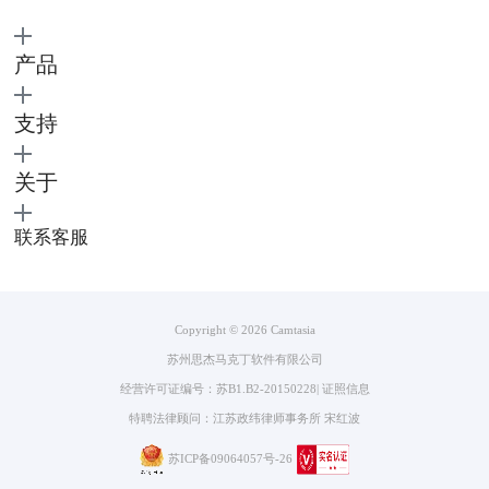
编辑器窗口里的快速属性被分为“可见属性”（已启用）和“可用属性”（未
启用）这两类（图3），鼠标单击条目尾部的绿色加号可以把需要修改的
产品
属性添加到快速属性面板上，点红色叉号可以把不需要修改的属性隐藏起
来。
三、给快速属性条目排序
支持
关于
联系客服
Copyright © 2026
Camtasia
苏州思杰马克丁软件有限公司
经营许可证编号：苏B1.B2-20150228
|
证照信息
特聘法律顾问：江苏政纬律师事务所 宋红波
图4：鼠标左键按住“三”形按钮不松并拖动
苏ICP备09064057号-26
想要改变快速属性条目在面板上的先后顺序，用编辑器里用鼠标左键按住
该条目尾部的“三”形按钮不松，向上或向下拖动，在目标位置出现蓝色的