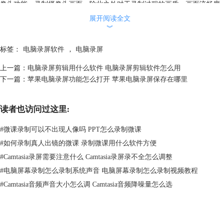
像头功能，录制摄像头画面。除此之外对于录制过程的画质、画面流畅度
和音频输入，我们也可自行调节，可玩性非常高。
展开阅读全文
︾
标签：
电脑录屏软件
，
电脑录屏
上一篇：
电脑录屏剪辑用什么软件 电脑录屏剪辑软件怎么用
下一篇：
苹果电脑录屏功能怎么打开 苹果电脑录屏保存在哪里
读者也访问过这里:
图2：自定义录屏区域
#
微课录制可以不出现人像吗 PPT怎么录制微课
#
如何录制真人出镜的微课 录制微课用什么软件方便
2、ScreenFlow
#
Camtasia录屏需要注意什么 Camtasia录屏录不全怎么调整
ScreenFlow有着十分简洁直观的操作界面，同时具备屏幕录制功能和视频
编辑功能。另外用户还可以在ScreenFlow视频中添加有趣的特效和动画元
#
电脑屏幕录制怎么录制系统声音 电脑屏幕录制怎么录制视频教程
素，导入各种多媒体文件，如图片和音频，以创造出更丰富的内容。
#
Camtasia音频声音大小怎么调 Camtasia音频降噪量怎么选
ScreenFlow在基础功能上与Camtasia相差不多，不过有些Camtasia的高级
功能目前它还有所欠缺，如Camtasia的交互添加测验功能、手势效果、光
标效果等，相比之下Camtasia功能要更为完善一些。