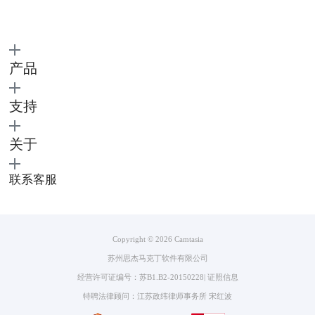
产品
支持
关于
联系客服
图3：ScreenFlow界面
3、Snagit
Snagit与上面介绍的另外两款软件不同，它更加专注于屏幕录制和截图，
在视频编辑方面仅提供了简单的编辑工具，如剪辑、添加注释等，属于一
Copyright © 2026
Camtasia
款比较小巧的苹果录屏软件。
苏州思杰马克丁软件有限公司
经营许可证编号：苏B1.B2-20150228
|
证照信息
特聘法律顾问：江苏政纬律师事务所 宋红波