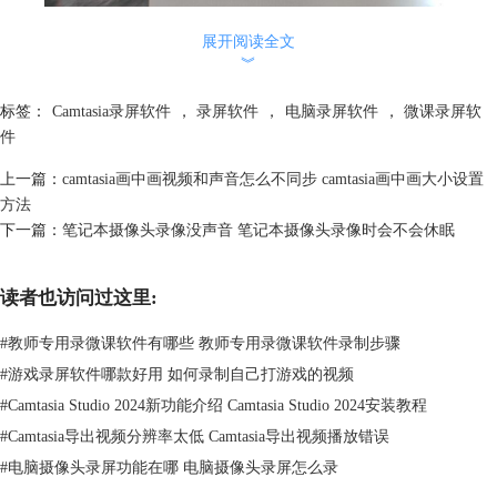
展开阅读全文
︾
标签：
Camtasia录屏软件
，
录屏软件
，
电脑录屏软件
，
微课录屏软
件
上一篇：
camtasia画中画视频和声音怎么不同步 camtasia画中画大小设置
方法
下一篇：
笔记本摄像头录像没声音 笔记本摄像头录像时会不会休眠
读者也访问过这里:
图2：使用QQ录屏
打开屏幕录制功能后，接下来需要选择需要录制的窗口大小。在右下角，
#
教师专用录微课软件有哪些 教师专用录微课软件录制步骤
你可以选择是否录制麦克风音频和系统音频。在完成区域的选择后，点击
#
游戏录屏软件哪款好用 如何录制自己打游戏的视频
开始录制即可。QQ的屏幕录制功能很方便，但是没有调节清晰度、后续
#
Camtasia Studio 2024新功能介绍 Camtasia Studio 2024安装教程
的编辑等功能。
#
Camtasia导出视频分辨率太低 Camtasia导出视频播放错误
#
电脑摄像头录屏功能在哪 电脑摄像头录屏怎么录