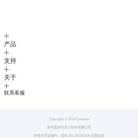
产品
支持
图3：截取录屏区域
关于
3.camtasia录屏。Camtasia是一款兼有录屏和视频编辑功能的软件，其应用
场景广泛，相较于上两款软件，有着明显的优势。在后续的内容中，将为
联系客服
大家介绍camtasia的优点以及向大家推荐使用camtasia的理由。
Copyright © 2026
Camtasia
苏州思杰马克丁软件有限公司
经营许可证编号：苏B1.B2-20150228
|
证照信息