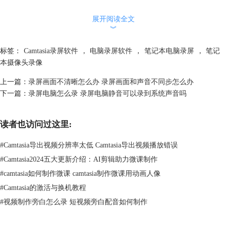
展开阅读全文
︾
标签：
Camtasia录屏软件
，
电脑录屏软件
，
笔记本电脑录屏
，
笔记
本摄像头录像
上一篇：
录屏画面不清晰怎么办 录屏画面和声音不同步怎么办
下一篇：
录屏电脑怎么录 录屏电脑静音可以录到系统声音吗
图2：点击录制按钮
读者也访问过这里:
3.事先打开好需要录制的内容，在录制界面完成屏幕区域的选择、摄像机
和麦克风设备的调试后，点击rec启动就可以开始录制了。这些设置的使
#
Camtasia导出视频分辨率太低 Camtasia导出视频播放错误
用方法我们会在下文中详细讲解。如下图所示，就是录制讲解word文档
#
Camtasia2024五大更新介绍：AI剪辑助力微课制作
的微课视频录制的场景。
#
camtasia如何制作微课 camtasia制作微课用动画人像
#
Camtasia的激活与换机教程
#
视频制作旁白怎么录 短视频旁白配音如何制作