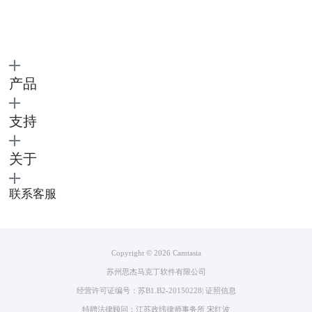
产品
图3：word录制
支持
4.点击rec启动后，软件会在3秒后进入录屏状态。此时系统会提示你按哪
个快捷键停止录制。这个快捷键也是可以根据自己的习惯进行修改的，修
关于
改方式下文中会提到。
联系客服
Copyright © 2026
Camtasia
苏州思杰马克丁软件有限公司
经营许可证编号：苏B1.B2-20150228
|
证照信息
特聘法律顾问：江苏政纬律师事务所 宋红波