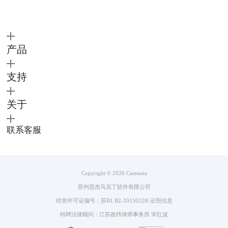
图2：倒计时准备
3、素材不用自己找了，录制视频也十分方便，那视频的后期剪辑自然也
得跟上。
产品
Camtasia的功能区提供了视频注释、视频转换、动画效果、光标效果、旁
白录制、字幕添加、视觉效果、交互测验等功能，足够我们完成大部分微
支持
课的剪辑工作。
关于
联系客服
Copyright © 2026
Camtasia
苏州思杰马克丁软件有限公司
经营许可证编号：苏B1.B2-20150228
|
证照信息
特聘法律顾问：江苏政纬律师事务所 宋红波