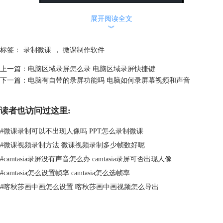
展开阅读全文
︾
图1：Camtasia丰富的库
标签：
录制微课
，
微课制作软件
2、Camtasia不仅可以录制电脑屏幕和声音，还可以录制电脑所连接的摄
像头画面和麦克风音频，当我们录制微课时需要真人出镜、真人讲话或配
上一篇：
电脑区域录屏怎么录 电脑区域录屏快捷键
音时，可直接开启录制。
下一篇：
电脑有自带的录屏功能吗 电脑如何录屏幕视频和声音
并且Camtasia在录制前还会弹出倒计时，倒计时期间允许我们提前做好准
备。
读者也访问过这里:
#
微课录制可以不出现人像吗 PPT怎么录制微课
#
微课视频录制方法 微课视频录制多少帧数好呢
#
camtasia录屏没有声音怎么办 camtasia录屏可否出现人像
#
camtasia怎么设置帧率 camtasia怎么选帧率
#
喀秋莎画中画怎么设置 喀秋莎画中画视频怎么导出