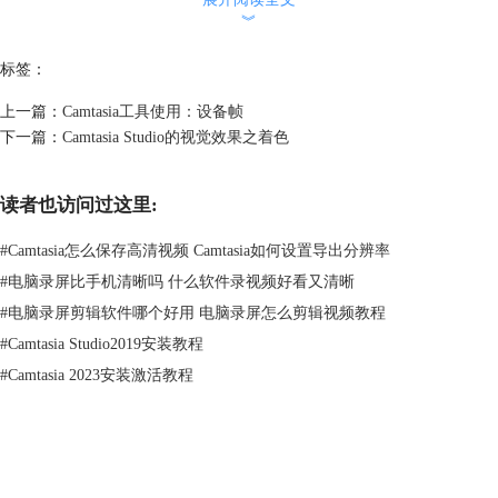
看到这里面有很多的“行为，如”漂移“”爆炸“”飞入“等等。接下来呢，就为
︾
大家讲解一下这些功能都是什么，以及如何运用。
标签：
选中一个“行为拖入到我们的素材当中，这里不像“转场”一样是放在素材
与素材之间或者首尾处的，而是放入一段素材里面的。如下图图二所示。
上一篇：
Camtasia工具使用：设备帧
下一篇：
Camtasia Studio的视觉效果之着色
图二：“行为”功能的使用
读者也访问过这里:
在图二可以直观看出，这个“行为”功能是对整段素材的处理。
#
Camtasia怎么保存高清视频 Camtasia如何设置导出分辨率
在这里我们以“弹出”这个效果为例子进行讲解。下图图三是使用“弹出”后
#
电脑录屏比手机清晰吗 什么软件录视频好看又清晰
的效果。
#
电脑录屏剪辑软件哪个好用 电脑录屏怎么剪辑视频教程
#
Camtasia Studio2019安装教程
#
Camtasia 2023安装激活教程