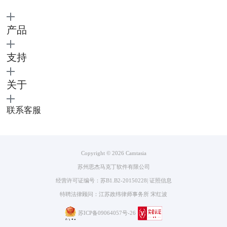
产品
图三：使用效果
效果就是这个样子，以画面底边为轴线，前后的晃动，有点像不倒翁。如
支持
果你是观众，看到这样的效果，是不是会眼前一亮呢。
以这个片段为例，一只鸟正直飞翔，本身就是运动的物体，但如果再加上
关于
我们画面的运动，运动加运动，是不是就更加有视觉冲击力，效果就会更
好。
那么有人会问了，难道除了以底边为轴就不能以其他边了吗？当然可以
联系客服
啊。在我们的Camtasia Studio面板的右侧有这个“行为”功能的面板，如下
图图四所示。
Copyright © 2026
Camtasia
苏州思杰马克丁软件有限公司
经营许可证编号：苏B1.B2-20150228
|
证照信息
特聘法律顾问：江苏政纬律师事务所 宋红波
苏ICP备09064057号-26