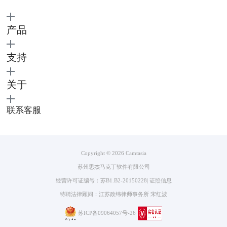
图三：着色效果
产品
在我这款Camtasia Studio中，“着色“效果的默认颜色是绿色。当然，如果
以软件默认的这个颜色来看的话，很丑。所以说就需要我们人为去主观的
支持
调节。在面板的右侧，我们可以通过”颜色“来选择我们想要的色彩，点
击”颜色“画面那个向下的箭头，就可以打开的我们的色谱进行选择。，在
通过调整”数量“来确定”颜色“的多少。
关于
接下来我根据自己的想法进行了一下处理，请看下图。
联系客服
Copyright © 2026
Camtasia
苏州思杰马克丁软件有限公司
经营许可证编号：苏B1.B2-20150228
|
证照信息
图四：着色效果处理后
特聘法律顾问：江苏政纬律师事务所 宋红波
在这里我选择了这个颜色，主要是想实现一种翠绿，充满生机的感觉。对
苏ICP备09064057号-26
颜色画面的处理没有统一的要求，一切都取决于自己的审美和整个片子的