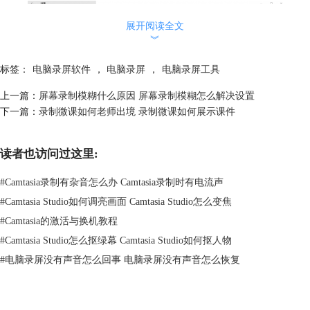
展开阅读全文
︾
标签：
电脑录屏软件
，
电脑录屏
，
电脑录屏工具
上一篇：
屏幕录制模糊什么原因 屏幕录制模糊怎么解决设置
下一篇：
录制微课如何老师出境 录制微课如何展示课件
读者也访问过这里:
#
Camtasia录制有杂音怎么办 Camtasia录制时有电流声
图2：电源设置选项
#
Camtasia Studio如何调亮画面 Camtasia Studio怎么变焦
在Windows操作系统中，可以尝试关闭电源管理选项，以避免电脑在录制
#
Camtasia的激活与换机教程
时发出电流声。在控制面板中找到电源选项，将电源计划设置为高性能。
#
Camtasia Studio怎么抠绿幕 Camtasia Studio如何抠人物
3.更换录音设备
#
电脑录屏没有声音怎么回事 电脑录屏没有声音怎么恢复