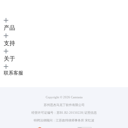
产品
支持
图3：麦克风
关于
如果以上方法都没有解决问题，可能需要更换录音设备，例如麦克风或内
联系客服
置麦克风。有时候设备老化或损坏也会导致电流声。
4.调整录音设置
如果使用的是录音软件，请尝试调整录音设置，例如音量、增益、麦克风
灵敏度等参数。有时候这些参数不正确也会导致电流声。
Copyright © 2026
Camtasia
二、嗨格式录屏大师电流声怎么解决
苏州思杰马克丁软件有限公司
如果使用的是嗨格式录屏大师录制视频时出现电流声，可以尝试以下方法
经营许可证编号：苏B1.B2-20150228
|
证照信息
来解决问题：
1.调整录音设置
特聘法律顾问：江苏政纬律师事务所 宋红波