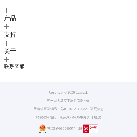
产品
支持
图4：自定义工具栏
红色圆点表示开始录制PPT，之后为切换麦克风录制，然后是切换相机录
关于
制，接着是显示相机预览，最后是调整特定录制选项。当我们切换到麦克
风录制时，我们可以在演示文稿中加入自己的讲解，然后搭配上文字演
联系客服
示，可以使自己录制PPT的视频更加有说服力。打开相机录制，可以将我
们想要添加的内容展示在演示视频中，方便大家理解，当然我们也可以将
自己讲解时的面部录入。
Copyright © 2026
Camtasia
苏州思杰马克丁软件有限公司
经营许可证编号：苏B1.B2-20150228
|
证照信息
特聘法律顾问：江苏政纬律师事务所 宋红波
苏ICP备09064057号-26