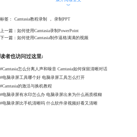
︾
标签：
Camtasia教程录制
，
录制PPT
上一篇：
如何使用Camtasia录制PowerPoint
下一篇：
如何使用Camtasia制作逼格满满的视频
读者也访问过这里:
图2：在任务栏中选择录制PPT
#
Camtasia怎么分离人声和噪音 Camtasia如何保留清晰对话
之后便会打开PowerPoint，然后打开我们想要进行录制的演示文稿，在工
具栏上侧选择加载项。
#
电脑录屏工具哪个好 电脑录屏工具怎么打开
#
Camtasia的激活与换机教程
#
电脑录屏有水印怎么办 电脑录屏出来为什么画质模糊
#
电脑录屏比手机清晰吗 什么软件录视频好看又清晰
图3：在PowerPoint中找到加载项
点击加载项便会在屏幕的左上角看到自定义工具栏，下面为大家说明各项
功能。