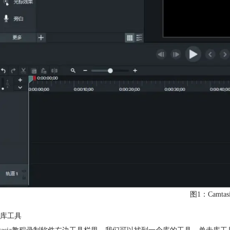
图1：Camta
库工具