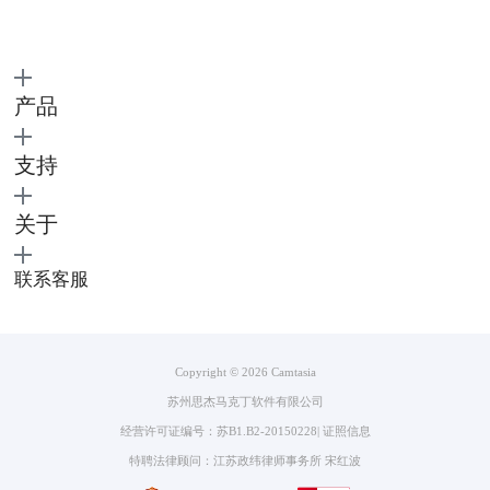
产品
支持
关于
联系客服
图3：查看菜单选项
Copyright © 2026
Camtasia
使用camtasia进行画中画视频的编辑并不困难，在完成一些基础参数的设
苏州思杰马克丁软件有限公司
置后，也可以使用媒体库中的特效，为视频添加转场、变换等效果。
经营许可证编号：苏B1.B2-20150228
|
证照信息
二、camtasia studio画中画怎么操作
特聘法律顾问：江苏政纬律师事务所 宋红波
画中画视频的制作也并不复杂，可以分为两种不同的情况。