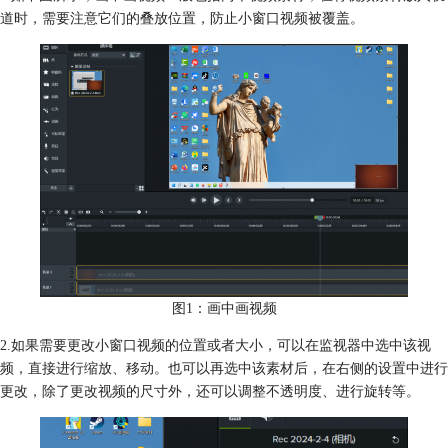
道时，需要注意它们的叠放位置，防止小窗口视频被覆盖。
图1：画中画视频
2.如果需要更改小窗口视频的位置或者大小，可以在监视器中选中该视
频，直接进行缩放、移动。也可以再选中该素材后，在右侧的设置中进行
更改，除了更改视频的尺寸外，还可以调整不透明度、进行旋转等。