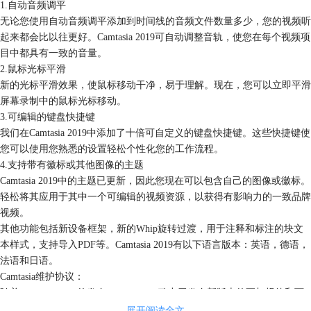
1.自动音频调平
无论您使用自动音频调平添加到时间线的音频文件数量多少，您的视频听
起来都会比以往更好。Camtasia 2019可自动调整音轨，使您在每个视频项
目中都具有一致的音量。
2.鼠标光标平滑
新的光标平滑效果，使鼠标移动干净，易于理解。现在，您可以立即平滑
屏幕录制中的鼠标光标移动。
3.可编辑的键盘快捷键
我们在Camtasia 2019中添加了十倍可自定义的键盘快捷键。这些快捷键使
您可以使用您熟悉的设置轻松个性化您的工作流程。
4.支持带有徽标或其他图像的主题
Camtasia 2019中的主题已更新，因此您现在可以包含自己的图像或徽标。
轻松将其应用于其中一个可编辑的视频资源，以获得有影响力的一致品牌
视频。
其他功能包括新设备框架，新的Whip旋转过渡，用于注释和标注的块文
本样式，支持导入PDF等。Camtasia 2019有以下语言版本：英语，德语，
法语和日语。
Camtasia维护协议：
随着Camtasia 2019的发布，TechSmith致力于发布新版本的更加规律和可
预测的节奏。凭借这一承诺，TechSmith正在为其维护协议增加额外的价
展开阅读全文