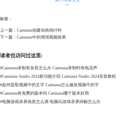
︾
值。
Camtasia维护协议允许客户在其Camtasia许可证中添加为期一年的协议，
标签：
在2020年发布时为他们提供下一版Camtasia的升级，TechSmith专家支持团
队提供无与伦比的优先技术支持，并有机会成为通过按需Camtasia认证课
上一篇：
Camtasia创建动画倒计时
程认证Camtasia用户。
下一篇：
Camtasia中的增强视频效果
以上就Camtasia2019版本的最新功能介绍啦，想要了解更多的Camtasia的
相关教程吗？请在
Camtasia中文官网
进行查看。
读者也访问过这里:
#
Camtasia录制有杂音怎么办 Camtasia录制时有电流声
#
Camtasia Studio 2024新功能介绍 Camtasia Studio 2024安装教程
#
如何提取视频中的文字 Camtasia怎么修改视频中的字
#
Camtasia有免费的版本吗 Camtasia哪个版本好用
#
电脑游戏录屏画质怎么调 电脑玩游戏录屏掉帧怎么办