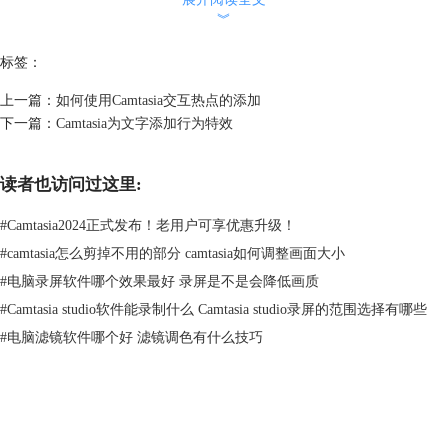
时间轴的播放头可以帮助我们精确地找到要强调重要信息的时间点。
︾
2 在“缩放与平移”这里调整矩形框来创建缩放屏幕效果
标签：
上一篇：
如何使用Camtasia交互热点的添加
下一篇：
Camtasia为文字添加行为特效
读者也访问过这里:
#
Camtasia2024正式发布！老用户可享优惠升级！
#
camtasia怎么剪掉不用的部分 camtasia如何调整画面大小
图片3：播放头
#
电脑录屏软件哪个效果最好 录屏是不是会降低画质
值得注意的是，在“缩放与平移”这里，每当用户将播放头移至另一处地方
#
Camtasia studio软件能录制什么 Camtasia studio录屏的范围选择有哪些
再重新来调整矩形框的大小和位置，它将会自动再创建一个缩放的效果。
#
电脑滤镜软件哪个好 滤镜调色有什么技巧
（注意：这个功能会在平移动画的时候用到。）
tips：播放头移动至与播放标志同样的时间再来调整矩形框是不会创建新
的缩放屏幕效果的。