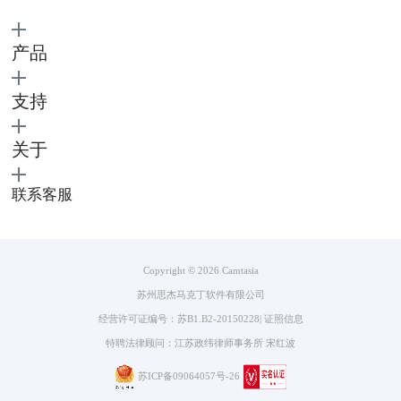
产品
支持
关于
图片4：自动创建效果
联系客服
二 平移动画
像我朋友制作软件教程的时候需要强调的点肯定不止一个，整段视频展现
出来的如果是不断从屏幕的一端平移到另一端，能让观众全程注意到的都
是有用的信息。
Copyright © 2026
Camtasia
平移动画前面的操作步骤和缩放屏幕的步骤1、2所示，当我们创建了多个
苏州思杰马克丁软件有限公司
缩放屏幕效果时，自然而然地就形成了平移动画，但多个缩放效果也需要
经营许可证编号：苏B1.B2-20150228
|
证照信息
有后期的调整。
1 移动播放标志
特聘法律顾问：江苏政纬律师事务所 宋红波
当用户发现自己缩放屏幕的时间点不是自己想要的，不用删除重来，直接
苏ICP备09064057号-26
移动播放标志就方便多了。而播放标志移到与播放头相同位置的时候，播