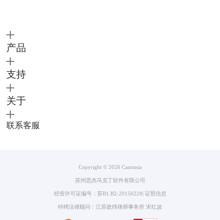
产品
支持
图3：导入媒体箱
关于
3.完成视频编辑后，可以在上方菜单找到“导出”选项，将编辑好的视频导
出为本地文件。
联系客服
Copyright © 2026
Camtasia
苏州思杰马克丁软件有限公司
经营许可证编号：苏B1.B2-20150228
|
证照信息
特聘法律顾问：江苏政纬律师事务所 宋红波