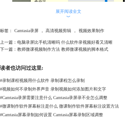
展开阅读全文
︾
标签：
Camtasia录屏
，
高清视频剪辑
，
视频效果制作
上一篇：
电脑录屏比手机清晰吗 什么软件录视频好看又清晰
图2：录制ppt
下一篇：
教师微课视频制作方法 教师微课视频的脚本格式
2.在录屏完成后，获得的视频素材会直接导入到camtasia的媒体箱中，方
便进行编辑。如下图所示，左侧的功能栏十分丰富，可以为视频添加转
读者也访问过这里:
换、行为等一系列效果，丰富视频内容。
#
录制课程视频用什么软件 录制课程怎么录制
#
视频如何不录制外界声音 录制视频如何添加图片和文字
#
Camtasia录屏需要注意什么 Camtasia录屏录不全怎么调整
#
微课制作软件屏幕标注是什么 微课制作软件屏幕标注设置方法
#
Camtasia屏幕录制如何设置 Camtasia屏幕录制区域调整