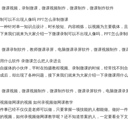
微课视频
，
录制微课
，
微课视频制作
，
微课制作
，
微课制作软件
制可以不出现人像吗 PPT怎么录制微课
一种针对单一知识点设计，时长较短、内容精炼，以视频为主要载体，且
下来我们就来为大家介绍一下微课录制可以不出现人像吗，PPT怎么录
微课录制软件
，
教师微课录屏
，
电脑微课录屏软件
，
微课视频制作
，
微
用什么软件 录微课怎么把人录进去
自媒体的小伙伴，平时在拍摄教程视频、录制微课的时候，经常找不到合
成后，却出现了各种问题，接下来我们就来为大家介绍一下录微课用什么
微课视频
，
微课视频制作
，
微课制作软件
，
微课录屏软件
，
电脑微课录
视频做网课的视频 如何录视频做网课教学
件事已经不仅仅是老师可以做，只要掌握一项技能的人都能做。做好一件
的视频，如何录视频做网课教学呢？还不知道答案的人，一定要看全下文