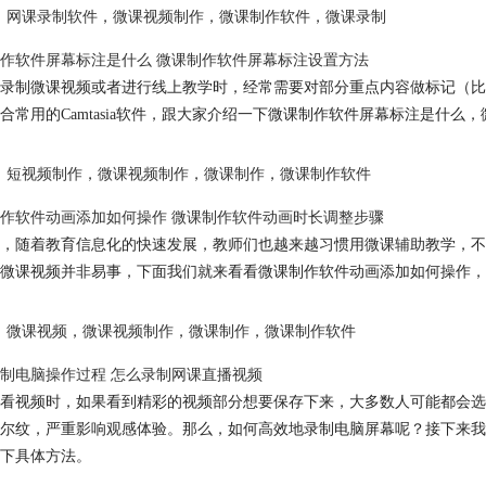
网课录制软件
，
微课视频制作
，
微课制作软件
，
微课录制
作软件
屏幕标注是什么
微课制作软件
屏幕标注设置方法
录制微课视频或者进行线上教学时，经常需要对部分重点内容做标记（比
合常用的Camtasia软件，跟大家介绍一下
微课制作软件
屏幕标注是什么，
短视频制作
，
微课视频制作
，
微课制作
，
微课制作软件
作软件
动画添加如何操作
微课制作软件
动画时长调整步骤
，随着教育信息化的快速发展，教师们也越来越习惯用微课辅助教学，不
微课视频并非易事，下面我们就来看看
微课制作软件
动画添加如何操作，
微课视频
，
微课视频制作
，
微课制作
，
微课制作软件
制电脑操作过程 怎么录制网课直播视频
看视频时，如果看到精彩的视频部分想要保存下来，大多数人可能都会选
尔纹，严重影响观感体验。那么，如何高效地录制电脑屏幕呢？接下来我
下具体方法。