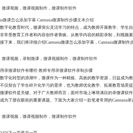
微课视频
，
微课视频制作
，
微课制作软件
asia微课怎么添加字幕 Camtasia微课制作步骤文本介绍
数字化教育时代，微课突出灵活学习的特点，成为教师开展教学、学生自主学
非常受教育工作者和内容创作者青睐。从教学内容的精彩录制，到视频素
接下来，我们将详细介绍Camtasia微课怎么添加字幕，Camtasia微
微课视频
，
录制微课
，
微课视频制作
，
微课制作软件
用录微课软件有哪些 教师专用录微课软件录制步骤
数字化转型的浪潮中，微课作为一种精炼、高效的教学资源，日益成为教
不仅契合了学生碎片化学习的需求，也为教师优化教学、拓展教育场景提
微课软件是关键。对于广大教师而言，面对市场上琳琅满目的录微课软件
成为了摆在眼前的重要课题。下面为大家介绍一款笔者常用的Camtasia
微课视频
，
微课视频制作
，
微课制作软件
3
4
5
6
下一页
最后一页