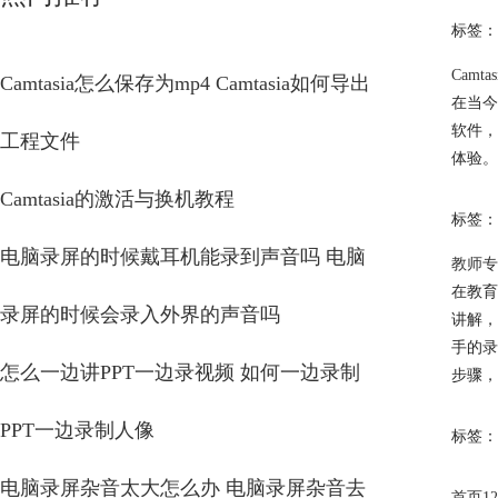
标签：
Camt
Camtasia怎么保存为mp4 Camtasia如何导出
在当今
软件
，
工程文件
体验。
Camtasia的激活与换机教程
标签：
电脑录屏的时候戴耳机能录到声音吗 电脑
教师专
在教育
录屏的时候会录入外界的声音吗
讲解，
手的录
怎么一边讲PPT一边录视频 如何一边录制
步骤，
PPT一边录制人像
标签：
电脑录屏杂音太大怎么办 电脑录屏杂音去
首页
1
2