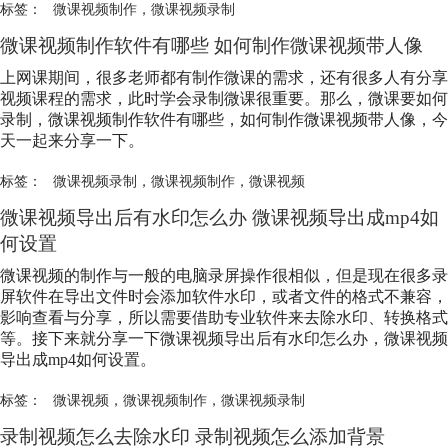
标签：
微课视频制作
，
微课视频录制
微课视频制作软件有哪些 如何制作微课视频带人像
上网课期间，很多老师都有制作微课的需求，还有很多人有分享
视频课程的需求，此时学会录制微课很重要。那么，微课要如何
录制，微课视频制作软件有哪些，如何制作微课视频带人像，今
天一起来分享一下。
标签：
微课视频录制
，
微课视频制作
，
微课视频
微课视频导出后有水印怎么办 微课视频导出成mp4如
何设置
微课视频的制作与一般的电脑录屏操作很相似，但是现在很多录
屏软件在导出文件时会添加软件水印，或者文件的格式不兼容，
影响查看与分享，所以需要借助专业软件来去除水印、转换格式
等。接下来就分享一下微课视频导出后有水印怎么办，微课视频
导出成mp4如何设置。
标签：
微课视频
，
微课视频制作
，
微课视频录制
录制视频怎么去除水印 录制视频怎么添加背景