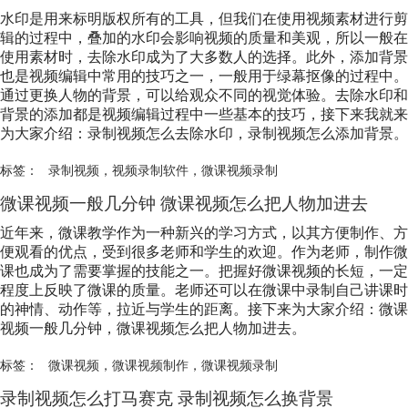
水印是用来标明版权所有的工具，但我们在使用视频素材进行剪
辑的过程中，叠加的水印会影响视频的质量和美观，所以一般在
使用素材时，去除水印成为了大多数人的选择。此外，添加背景
也是视频编辑中常用的技巧之一，一般用于绿幕抠像的过程中。
通过更换人物的背景，可以给观众不同的视觉体验。去除水印和
背景的添加都是视频编辑过程中一些基本的技巧，接下来我就来
为大家介绍：录制视频怎么去除水印，录制视频怎么添加背景。
标签：
录制视频
，
视频录制软件
，
微课视频录制
微课视频一般几分钟 微课视频怎么把人物加进去
近年来，微课教学作为一种新兴的学习方式，以其方便制作、方
便观看的优点，受到很多老师和学生的欢迎。作为老师，制作微
课也成为了需要掌握的技能之一。把握好微课视频的长短，一定
程度上反映了微课的质量。老师还可以在微课中录制自己讲课时
的神情、动作等，拉近与学生的距离。接下来为大家介绍：微课
视频一般几分钟，微课视频怎么把人物加进去。
标签：
微课视频
，
微课视频制作
，
微课视频录制
录制视频怎么打马赛克 录制视频怎么换背景