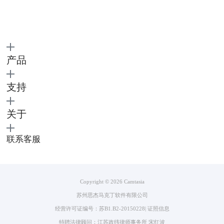
图二：新建录制
进入录制页面后，根据自己的需要调整录屏位置，将鼠标移动到绿色线
产品
条上的矩形即可调整区域大小，在当前页面还能开启电脑摄像头、麦克
风、系统音频等一些功能，操作起来十分便捷。
支持
关于
联系客服
Copyright © 2026
Camtasia
苏州思杰马克丁软件有限公司
经营许可证编号：苏B1.B2-20150228
|
证照信息
特聘法律顾问：江苏政纬律师事务所 宋红波