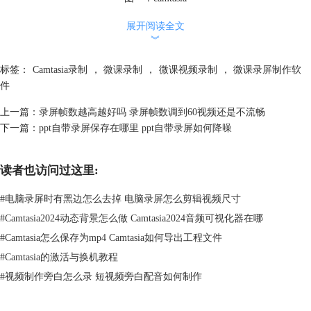
展开阅读全文
︾
二、 微课视频录制的操作教程
通过上面，我们知道了微课视频录制对设备有没有要求，那么应该如何
标签：
Camtasia录制
，
微课录制
，
微课视频录制
，
微课录屏制作软
进行微课视频的录制呢？下面小编就讲讲微课视频录制的操作教程。
件
首先双击打开微课制作软件camtasia，在软件的界面中单击“新建录制”，
如下图所示：
上一篇：
录屏帧数越高越好吗 录屏帧数调到60视频还是不流畅
下一篇：
ppt自带录屏保存在哪里 ppt自带录屏如何降噪
读者也访问过这里:
#
电脑录屏时有黑边怎么去掉 电脑录屏怎么剪辑视频尺寸
#
Camtasia2024动态背景怎么做 Camtasia2024音频可视化器在哪
#
Camtasia怎么保存为mp4 Camtasia如何导出工程文件
#
Camtasia的激活与换机教程
#
视频制作旁白怎么录 短视频旁白配音如何制作