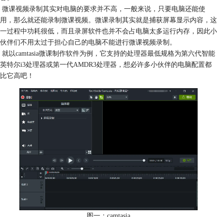
微课视频录制其实对电脑的要求并不高，一般来说，只要电脑还能使
用，那么就还能录制微课视频。微课录制其实就是捕获屏幕显示内容，这
一过程中功耗很低，而且录屏软件也并不会占电脑太多运行内存，因此小
伙伴们不用太过于担心自己的电脑不能进行微课视频录制。
就以camtasia微课制作软件为例，它支持的处理器最低规格为第六代智能
英特尔i3处理器或第一代AMDR3处理器，想必许多小伙伴的电脑配置都
比它高吧！
图一：camtasia