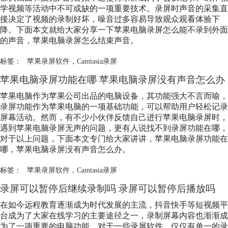
学视频等活动中不可或缺的一项重要技术。录屏时声音的采集直
接决定了视频的录制好坏，噪音过多容易导致观众观看体验下
降。下面本文就给大家分享一下苹果电脑录屏怎么能不录到外面
的声音，苹果电脑录屏怎么结束声音。
标签：
苹果录屏软件
，
Camtasia录屏
苹果电脑录屏功能在哪 苹果电脑录屏没有声音怎么办
苹果电脑作为苹果公司出品的电脑设备，其功能强大不言而喻，
录屏功能作为苹果电脑的一项基础功能，可以帮助用户轻松记录
屏幕活动。然而，有不少小伙伴反馈自己进行苹果电脑录屏时，
遇到苹果电脑录屏无声的问题，更有人说找不到录屏功能在哪，
对于以上问题，下面本文专门给大家讲讲，苹果电脑录屏功能在
哪，苹果电脑录屏没有声音怎么办。
标签：
苹果录屏软件
，
Camtasia录屏
录屏可以暂停后继续录制吗 录屏可以暂停后播放吗
在如今远程教育逐渐成为时代发展的主流，抖音快手等短视频平
台成为了大家在线学习的主要途径之一，录制屏幕内容也渐渐成
为了一项重要的电脑功能。对于一些录屏软件，仅仅有单一的录