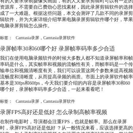
有的人要求录制摄像头画面，有的人又要求剪辑时可以有一定的
资源库，不需要自己费劲心思找素材，因此录屏剪辑软件的选择
成了一大难题。根据这些问题，本文会测评了几款不同的录屏剪
辑软件，并为大家详细介绍苹果电脑录屏剪辑软件哪个好，苹果
电脑录屏剪辑怎么操作。
标签：
Camtasia录屏
，
Camtasia录屏软件
录屏帧率30和60哪个好 录屏帧率码率多少合适
我们在使用电脑录频软件的时候大多数人都不知道录屏帧率和帧
率码是什么，其实帧率和视频的流畅性有关，而帧率码是一个传
输单位和视频清晰度有关，我们可以设置这两个参数来提高视频
流畅度和清晰度，从而提高录频的画质。市面上的录屏软件帧率
基本是30fps和60fps，今天我们要介绍的内容是录屏帧率30和60
哪个好，录屏帧率码率多少合适，一起来看看吧！
标签：
Camtasia录屏
，
Camtasia录屏软件
录屏FPS高好还是低好 怎么录制高帧率视频
在制作电影时，导演都会注重FPS，也就是帧率。那么在录屏
时，录屏FPS高好还是低好 ？从一般情况来看，应该选择更高的