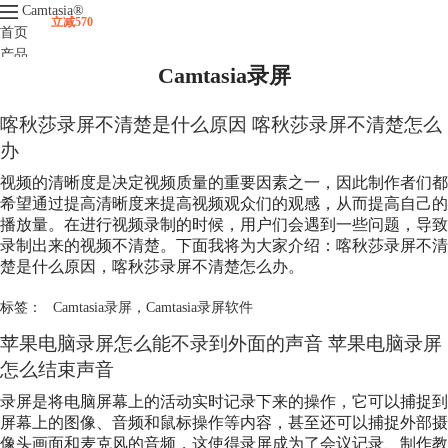
Camtasia
®
立减570
首页
产品
Camtasia录屏
下载
升级
服务支持
喀秋莎录屏不清楚是什么原因 喀秋莎录屏不清楚怎么
视频课程
办
视频的清晰度是决定视频质量的重要因素之一，因此制作者们都
希望通过提高清晰度来提高视频观众们的观感，从而提高自己的
播放量。在进行视频录制的时候，用户们会遇到一些问题，导致
录制出来的视频不清楚。下面我将为大家介绍：喀秋莎录屏不清
楚是什么原因，喀秋莎录屏不清楚怎么办。
标签：
Camtasia录屏
，
Camtasia录屏软件
苹果电脑录屏怎么能不录到外面的声音 苹果电脑录屏
怎么结束声音
录屏是将电脑屏幕上的活动实时记录下来的操作，它可以捕捉到
屏幕上的图像、音频和鼠标操作等内容，甚至还可以捕捉外部摄
像头画面和麦克风的音频，这使得录屏成为了会议记录、制作教