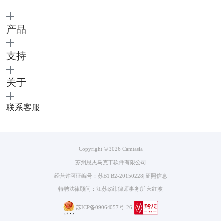
产品
图3：新自定义生成
支持
随后在生成向导中，选择生成的视频格式为“GIF-动画文件”，如图4。值
得一提的是，如果我们在原本的视频文件中，添加了“测验”答题功能，那
关于
么此视频则无法被成功导出为GIF格式。
联系客服
Copyright © 2026
Camtasia
苏州思杰马克丁软件有限公司
经营许可证编号：苏B1.B2-20150228
|
证照信息
特聘法律顾问：江苏政纬律师事务所 宋红波
苏ICP备09064057号-26