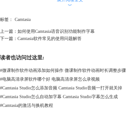
︾
标签：
Camtasia
上一篇：
如何使用Camtasia语音识别功能制作字幕
下一篇：
Camtasia软件常见的使用问题解答
图2：视频编辑功能
读者也访问过这里:
二、导出为GIF文件
#
微课制作软件动画添加如何操作 微课制作软件动画时长调整步骤
使用上述功能编辑好我们的视频内容后，我们可以点击上方“导出”菜单，
#
电脑高清录屏软件哪个好 电脑高清录屏怎么录视频
选择“自定义生成”，点击附件菜单中的“新自定义生成”选项，如图3。
#
Camtasia Studio怎么添加音频 Camtasia Studio音频一打开就关掉
#
Camtasia Studio怎么自动加字幕 Camtasia Studio字幕怎么生成
#
Camtasia的激活与换机教程