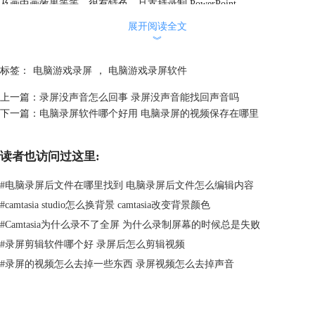
及画中画效果等等，很有特色，且支持录制 PowerPoint。
5、上手简单，普通用户简单摸索后即可熟练上手。
展开阅读全文
︾
标签：
电脑游戏录屏
，
电脑游戏录屏软件
上一篇：
录屏没声音怎么回事 录屏没声音能找回声音吗
下一篇：
电脑录屏软件哪个好用 电脑录屏的视频保存在哪里
图2：Camtasia录屏
读者也访问过这里:
你可能会担心Camtasia占用内存较大，导致运行卡顿。实际上，用户完全
#
电脑录屏后文件在哪里找到 电脑录屏后文件怎么编辑内容
不用担心卡顿的问题。下图是Camtasia的系统支持，实际上，它只需要
#
camtasia studio怎么换背景 camtasia改变背景颜色
4GB存储空间即可安装，仅需8GB运行内存即可流畅运行。总的来说，
Camtasia并不是一款十分“吃性能”的软件，即使你使用的“老电脑”也可以
#
Camtasia为什么录不了全屏 为什么录制屏幕的时候总是失败
流畅运行Camtasia。
#
录屏剪辑软件哪个好 录屏后怎么剪辑视频
#
录屏的视频怎么去掉一些东西 录屏视频怎么去掉声音