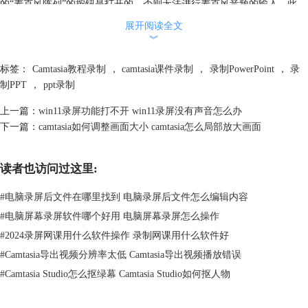
的“麦克风阵列”的按钮是打开的，否则无法进行麦克风音频的输入。此
外，还需要确保你的“系统音频”按钮开启，这样ppt中播放的视频、音频
展开阅读全文
才能被输入。
︾
标签：
Camtasia教程录制
，
camtasia课件录制
，
录制PowerPoint
，
录
制PPT
，
ppt录制
上一篇：
win11录屏功能打不开 win11录屏没有声音怎么办
下一篇：
camtasia如何调整画面大小 camtasia怎么局部放大画面
图3：查看camtasia中的麦克风
读者也访问过这里:
如果完成以上检查后，录制ppt时还是没有声音，那么需要检查你电脑的
#
电脑录屏后文件在哪里找到 电脑录屏后文件怎么编辑内容
硬件设施，比如声卡设备的功能是否正常。
#
电脑屏幕录屏软件哪个好用 电脑屏幕录屏怎么操作
二、ppt录制后怎么导出视频
#
2024录屏网课用什么软件操作 录制网课用什么软件好
完成ppt的录制后，我们需要将录制的素材保存为我们需要的格式。这里
#
Camtasia导出视频分辨率太低 Camtasia导出视频播放错误
给大家提供两种导出视频的方式。
1.如果你使用的是ppt自带的录制功能，首先在菜单中找到“导出为视频”，
#
Camtasia Studio怎么抠绿幕 Camtasia Studio如何抠人物
进行下图所示的页面中，选择其中的自定义导出。