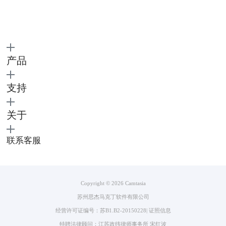
产品
支持
图4：进入导出界面
关于
2.选择自定义导出后，你可以选择导出视频的大小，也就是清晰程度。
联系客服
Copyright © 2026
Camtasia
苏州思杰马克丁软件有限公司
经营许可证编号：苏B1.B2-20150228
|
证照信息
特聘法律顾问：江苏政纬律师事务所 宋红波