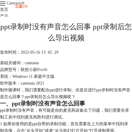
Camtasia
®
立减570
首页
产品
下载
ppt录制时没有声音怎么回事 ppt录制后怎
升级
服务支持
么导出视频
视频课程
发布时间：2022-05-16 13: 45: 29
基础关键词：camtasia
品牌型号：联想小新Pro16
系统：Windows 11 家庭中文版
软件版本：camtasia 2021
制作微课时，我们需要配合ppt进行录制。但是在进行
ppt录制
时没有声音
是怎么回事？ppt录制后怎么导出视频呢？
一、ppt录制时没有声音怎么回事
ppt录制时没有声音，有可能是你的麦克风设备出了问题，我们需要在录
制工具中找到麦克风阵列进行调试。
1.如果你使用的是ppt自带的录制功能，首先需要在上方的菜单中找到录
制选项，点击“从头开始”或者“从当前幻灯片开始”打开录制界面。