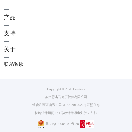
产品
支持
图4：已选中状态
关于
5.点击摄像头预览功能，你的摄像头将会被打开，同时弹出一个窗口会
显示你摄像头中捕获到的画面，你可以根据该画面调整摄像头的位置。
联系客服
Copyright © 2026
Camtasia
苏州思杰马克丁软件有限公司
经营许可证编号：苏B1.B2-20150228
|
证照信息
特聘法律顾问：江苏政纬律师事务所 宋红波
苏ICP备09064057号-26
图5：摄像头预览