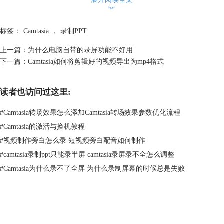
︾
3.下面是放大后的Camtasia操作面板，共有五个功能按钮，自左往右
为：开始录制、开启/关闭麦克风、开启/关闭摄像头、摄像头预览以及加
标签：
Camtasia
，
录制PPT
载选项。
上一篇：
为什么电脑自带的录屏功能不好用
下一篇：
Camtasia如何将剪辑好的视频导出为mp4格式
图3：Camtasia工具栏
读者也访问过这里:
#
Camtasia转场效果怎么添加Camtasia转场效果参数优化流程
4.操作面板中的麦克风和摄像头两个功能，是有开启和关闭两个状态
#
Camtasia的激活与换机教程
的。如下图所示，如果点击后底色变深，说明该功能已被选中，代表你的
#
视频制作旁白怎么录 短视频旁白配音如何制作
麦克风/摄像头将被录制进你的视频。
#
camtasia录制ppt只能录半屏 camtasia录屏录不全怎么调整
#
Camtasia为什么录不了全屏 为什么录制屏幕的时候总是失败