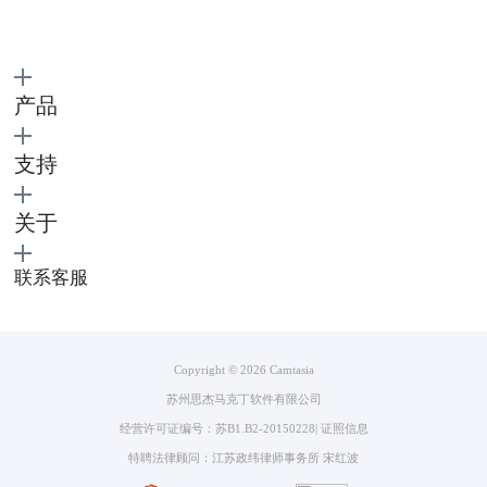
产品
支持
图3：选择开始录制
关于
4.完成录制后，录制的视频将会作为素材自动导入camtasiastudio的时间
线中，你可以在此进行字幕、背景音乐等效果的添加，以及对一些不必要
联系客服
的片段进行删减。
Copyright © 2026
Camtasia
苏州思杰马克丁软件有限公司
经营许可证编号：苏B1.B2-20150228
|
证照信息
特聘法律顾问：江苏政纬律师事务所 宋红波