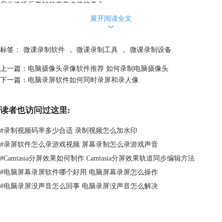
启此选项后素材的声音也将被录入。
展开阅读全文
︾
标签：
微课录制软件
，
微课录制工具
，
微课录制设备
上一篇：
电脑摄像头录像软件推荐 如何录制电脑摄像头
下一篇：
电脑录屏软件如何同时录屏和录人像
读者也访问过这里:
#
录制视频码率多少合适 录制视频怎么加水印
图2：打开课件
#
录屏软件怎么录游戏视频 屏幕录制怎么录游戏声音
#
Camtasia分屏效果如何制作 Camtasia分屏效果轨道同步编辑方法
3.完成基本的设置后，点击开始录制。系统会在3秒后进入录制模式，
#
电脑屏幕录屏软件哪个好用 电脑屏幕录屏怎么操作
并提醒你停止录制的快捷键。在工具-选项-快捷键中，你可以对开始、停
止的快捷键进行个性化的设置。
#
电脑录屏没声音怎么回事 电脑录屏没声音怎么解决