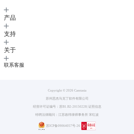
对于视频的声音有一个非常人性化的设计，右击下方的视频轨道，我们可
以看到分开视频与音频、编辑音频以及静音的功能。分离音频后可以为自
产品
己的视频重新进行旁白配音，生成新的音频。
支持
关于
图5：实用工具栏
联系客服
更值得一提的是这一排实用的小功能，下面就为大家一一讲解一下这些实
用小按钮。
1：撤销和恢复箭头，在剪辑制作视频的过程中，难免会遇到一些因错误
操作或创作者想尝试不同思路的创作的情况，那么这两个按键或许对你来
Copyright © 2026
Camtasia
说非常有用。
苏州思杰马克丁软件有限公司
2：这三个分别是剪切、复制、粘贴功能，可以实现把时间轴上的任意一
经营许可证编号：苏B1.B2-20150228
|
证照信息
段视频进行复制或位置的调换。
特聘法律顾问：江苏政纬律师事务所 宋红波
3：视频拆分功能：遇到不想要的片段我们可以使用拆分功能把它进行拆
分和删除，或是想在某段视频中增加内容也可以使用此功能把视频断开并
苏ICP备09064057号-26
插入内容。