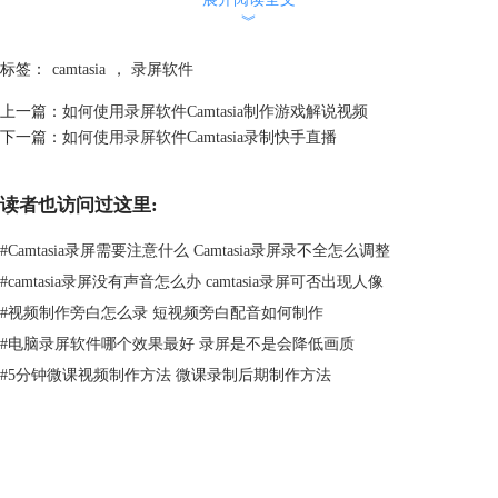
︾
标签：
camtasia
，
录屏软件
图3：camtasia时间轴
上一篇：
如何使用录屏软件Camtasia制作游戏解说视频
录制结束后可以按F10结束录制，保存录制视频。新录制的视频会自动添
下一篇：
如何使用录屏软件Camtasia录制快手直播
加到下方的时间轴上，并且可以进行重复观看。
读者也访问过这里:
#
Camtasia录屏需要注意什么 Camtasia录屏录不全怎么调整
#
camtasia录屏没有声音怎么办 camtasia录屏可否出现人像
#
视频制作旁白怎么录 短视频旁白配音如何制作
#
电脑录屏软件哪个效果最好 录屏是不是会降低画质
#
5分钟微课视频制作方法 微课录制后期制作方法
图4：时间轴右击快捷菜单