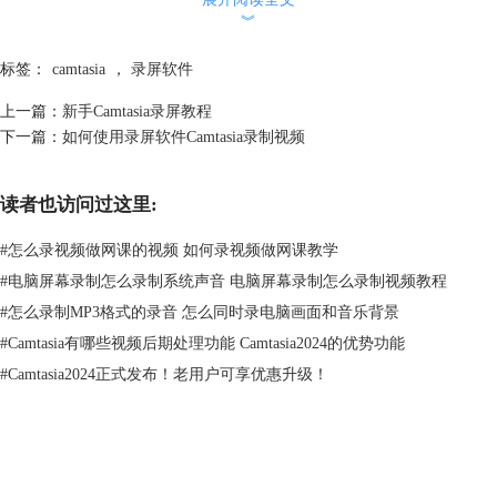
︾
图2：录制前设置界面
标签：
camtasia
，
录屏软件
打开直播内容后，打开Camtasia，单击“新建录制”，进入录制模式。首
上一篇：
新手Camtasia录屏教程
先，通过控制面板上“选择区域”调整录制范围。或者选择“自定义”，先使
下一篇：
如何使用录屏软件Camtasia录制视频
用“十字符”移动录制位置，再通过调整四周触控点确定录制区域。通
过“已录制输入——音频”设置音频的输入方式，录制系统音，还是录制外
读者也访问过这里:
接设备音源，设置完毕，单击“rec”开始录制。
#
怎么录视频做网课的视频 如何录视频做网课教学
#
电脑屏幕录制怎么录制系统声音 电脑屏幕录制怎么录制视频教程
#
怎么录制MP3格式的录音 怎么同时录电脑画面和音乐背景
#
Camtasia有哪些视频后期处理功能 Camtasia2024的优势功能
#
Camtasia2024正式发布！老用户可享优惠升级！