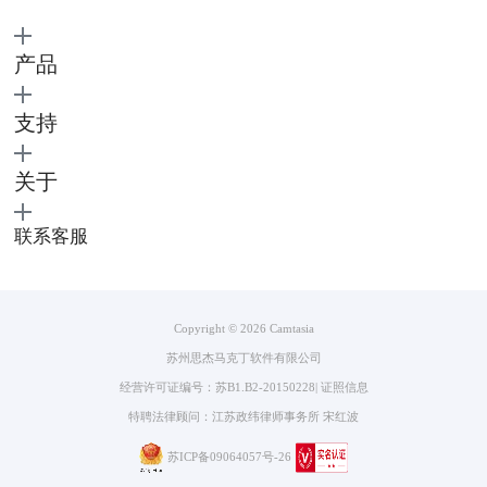
产品
图3：软件主界面
录制结束，单击录制控制条“停止”按钮，软件自动重启。已录制内容将出
支持
现在“媒体库”内，于时间轴位置也会自动生成视频轨道。
下面来看看如何对已录制内容进行剪辑吧。
关于
二、剪辑视频
1、添加滤镜
联系客服
Copyright © 2026
Camtasia
苏州思杰马克丁软件有限公司
经营许可证编号：苏B1.B2-20150228
|
证照信息
特聘法律顾问：江苏政纬律师事务所 宋红波
苏ICP备09064057号-26
图4：添加滤镜界面