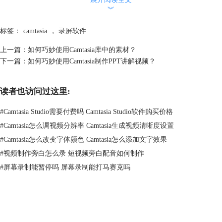
︾
三、常见打码形式
1、模糊效果
标签：
camtasia
，
录屏软件
在Camtasia 2020(Windows系统)菜单栏找到注释-点击水滴图标里的模糊效
果。
上一篇：
如何巧妙使用Camtasia库中的素材？
下一篇：
如何巧妙使用Camtasia制作PPT讲解视频？
读者也访问过这里:
#
Camtasia Studio需要付费吗 Camtasia Studio软件购买价格
#
Camtasia怎么调视频分辨率 Camtasia生成视频清晰度设置
#
Camtasia怎么改变字体颜色 Camtasia怎么添加文字效果
#
视频制作旁白怎么录 短视频旁白配音如何制作
图3：模糊菜单栏界面
#
屏幕录制能暂停吗 屏幕录制能打马赛克吗
点击水滴图案拖到轨道3上，对齐准时钟时针所在位置，视频上就会出现
模糊的效果。