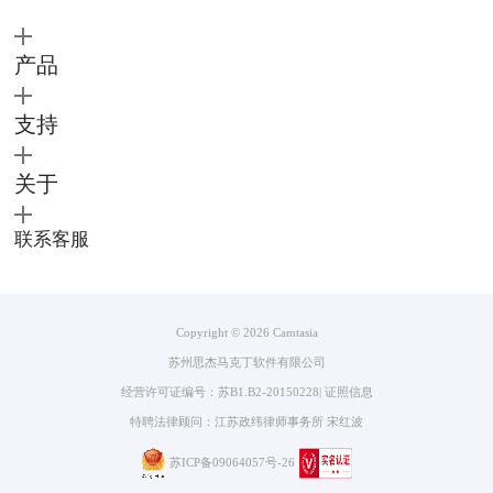
产品
支持
关于
图4 ：模糊效果界面
拖动模糊效果周围的小白框，将其对准我们要打码的怪兽。将鼠标放到模
联系客服
糊效果的黄框上，出现双箭头时，前后拖动就可以选择模糊效果的时长。
Copyright © 2026
Camtasia
苏州思杰马克丁软件有限公司
经营许可证编号：苏B1.B2-20150228
|
证照信息
特聘法律顾问：江苏政纬律师事务所 宋红波
苏ICP备09064057号-26