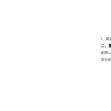
5、最
二、
使用C
演示还