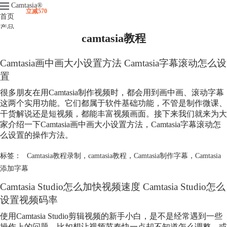
Camtasia
®
立减570
首页
产品
camtasia教程
下载
升级
服务支持
Camtasia画中画大小设置方法 Camtasia字幕滚动怎么设
视频课程
置
很多朋友在用Camtasia制作视频时，都会用到画中画、滚动字幕
这两个实用功能。它们都属于软件基础功能，不管是制作微课、
干货解说还是短视频，都能丰富视频画面。接下来我们就来为大
家介绍一下Camtasia画中画大小设置方法，Camtasia字幕滚动怎
么设置的操作方法。
标签：
Camtasia教程录制
，
camtasia教程
，
Camtasia制作字幕
，
Camtasia
添加字幕
Camtasia Studio怎么加快视频速度 Camtasia Studio怎么
设置视频码率
使用Camtasia Studio剪辑视频的新手小白，是不是经常遇到一些
操作上的问题，比如想让视频节奏快一点却不知道怎么调整，或