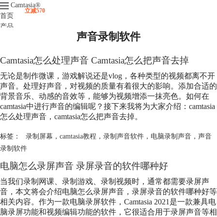
Camtasia
®
立减570
首页
产品
声音录制软件
下载
升级
服务支持
Camtasia怎么处理声音 Camtasia怎么把声音去掉
视频课程
无论是制作微课，游戏解说还是vlog，各种类型的视频都离不开
声音。处理好声音，对视频的质量有着很大的影响。添加合适的
背景音乐、动感的音效等，能够为视频增添一抹亮色。如何在
camtasia中进行声音的编辑呢？接下来我将为大家介绍：camtasia
怎么处理声音，camtasia怎么把声音去掉。
标签：
录制屏幕
，
camtasia教程
，
录制声音软件
，
电脑录制声音
，
声音
录制软件
电脑怎么录屏声音 录屏录音的软件哪种好
当我们录制网课、录制游戏、录制视频时，通常都需要录屏声
音，本文将会介绍电脑怎么录屏声音，录屏录音的软件哪种好等
相关内容。作为一款电脑录屏软件，Camtasia 2021是一款兼具电
脑录屏功能和视频编辑功能的软件，它很适合用于录屏声音等相