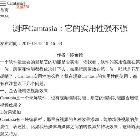
Camtasia
®
立减570
首页
产品
下载
测评Camtasia：它的实用性强不强
升级
服务支持
发布时间：2019-09-18 10: 16: 58
视频课程
作者：陈全德
一个软件最重要的就是它的功能是否实用，依我看，软件的实用性摆在第
一位，颜值和性能都得依次排下去，如果把颜值放在第一位，那就是花里
胡哨了，
Camtasia
实用性怎么样？我在观察Camtasia的实用性的使用，都
有在注意以下几个问题。
一、是否能增强视频效果
Camtasia是一个录屏软件，也有视频编辑功能，那它的编辑功能能否增强
视频效果？
1.效果添加
Camtasia有一块编辑栏，那里有视频的各种效果添加，能够增强视频的美
观性、表述性。比如我给媒体与媒体之间的转换添加转场效果，这样既美
观又特别。