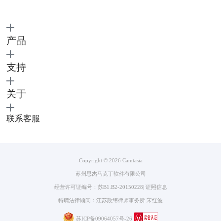
他的紧急事。Camtasia能否满足我们的紧急需求？
1.运行稳定，不拖后腿
如果有很急的事情，使用软件的过程中又一直卡顿，那就会很拖后腿。而
产品
我使用Camtasia的时候很流畅，虽然打开录制功能的时间相比它的其他功
能久了一些，其他功能都是在点击后的1s内就开启了，但我也是用过不少
支持
的录屏软件，对比其他软件，它打开录屏功能的速度已经算快的了。
2.热键支持，效率提高
Camtasia的热键有很多，但是只需记住最重要的几个就好，而且热键打开
关于
功能又比用鼠标点击要快，更能提高效率。
Camtasia运行流畅，不会出现卡顿的问题，而且还支持热键，这对于用户
联系客服
工作的顺利和效率都会很有帮助。其他同类的录屏软件，功能没它强，占
用电脑的各种权限拖后腿，想要在处理紧急工作的时候比较顺心，还是选
Camtasia好一点。
Copyright © 2026
Camtasia
苏州思杰马克丁软件有限公司
经营许可证编号：苏B1.B2-20150228
|
证照信息
特聘法律顾问：江苏政纬律师事务所 宋红波
苏ICP备09064057号-26