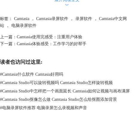
︾
2.资产添加
而除了Camtasia界面上的各种效果库，我们还能去Techsmith素材网站去下
标签：
Camtasia
，
Camtasia录屏软件
，
录屏软件
，
Camtasia中文网
载各种资产，有动画有音乐有图片，这就不止是编辑视频了，而是达到了
站
，
电脑录屏软件
能够创意制作视频的层次。
上一篇：
Camtasia使用完感受：注重用户体验
下一篇：
Camtasia体验感受：工作学习的好帮手
读者也访问过这里:
#
Camtasia什么软件 Camtasia好用吗
#
Camtasia Studio可以旋转视频吗 Camtasia Studio怎样旋转视频
#
Camtasia Studio中怎样把一个画面延长 Camtasia如何让视频与画布满屏
#
Camtasia Studio抠像怎么做 Camtasia Studio怎么给抠图添加背景
图片2：图中的“库”是资产库
#
电脑录屏软件推荐 电脑录屏怎么录视频和声音
这样看来Camtasia增强视频效果的功能也是比较强大的，有各种效果和资
产来添加，满足了很多用户想要美化视频的需求，是很有实用性的功能。
二、是否满足用户的紧急工作
当用户对于录屏或者制作视频有了紧急需求，原因很有可能是工作或者其