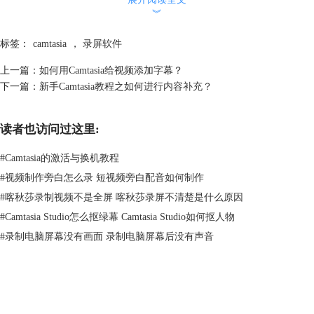
二、PPT录制
︾
考虑到微课录制经常用到PPT，Camtasia为我们提供了一项PPT专属录制
功能，可以简化微课录制流程，提高录制效率。
标签：
camtasia
，
录屏软件
1、打开需要录制的PPT课件，在PPT主界面菜单栏选择“加载项”；
上一篇：
如何用Camtasia给视频添加字幕？
下一篇：
新手Camtasia教程之如何进行内容补充？
读者也访问过这里:
#
Camtasia的激活与换机教程
#
视频制作旁白怎么录 短视频旁白配音如何制作
图三：加载项
#
喀秋莎录制视频不是全屏 喀秋莎录屏不清楚是什么原因
#
Camtasia Studio怎么抠绿幕 Camtasia Studio如何抠人物
2、点击工具栏的录制按钮；
#
录制电脑屏幕没有画面 录制电脑屏幕后没有声音