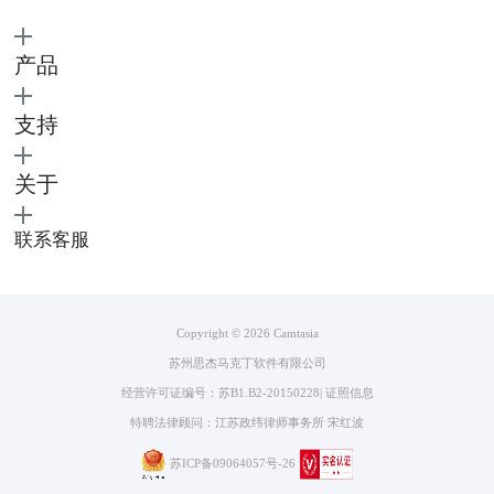
图四：进入录制
3、PPT进入放映模式，点击屏幕右下角录制窗口中的开始录制选项；
产品
支持
关于
联系客服
图五：开始录制
Copyright © 2026
Camtasia
在录制过程中按下“Ctrl+Shift+F9”可暂停录制，按下ESC可以结束录制。
苏州思杰马克丁软件有限公司
若想要自定义快捷键也可按下述方法进行设置。
经营许可证编号：苏B1.B2-20150228
|
证照信息
1）在PPT加载项中点击“Camtasia录制选项”；
特聘法律顾问：江苏政纬律师事务所 宋红波
苏ICP备09064057号-26