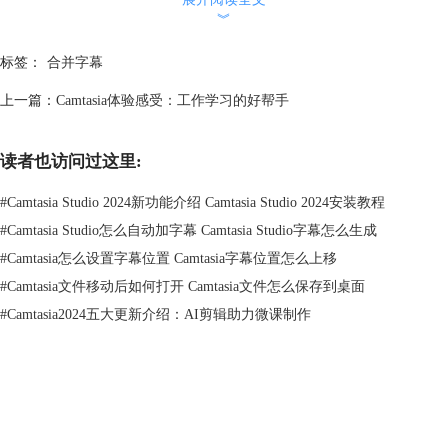
︾
图2：拆分字幕
标签：
合并字幕
对字幕的录入，如果是一大段的录入，但想要让字幕一句一句连续出现在
画面内，则需要将字幕进行拆分。
上一篇：
Camtasia体验感受：工作学习的好帮手
1.拆分字幕方法如下：
可以先将光标定位到字幕，再右单击鼠标，再点击拆分字幕就可以了。字
读者也访问过这里:
幕媒体拆分完之后，就要对字幕内容进行拆分了。可以将字幕文本剪切至
各个拆分之后的小字幕媒体中去。这比较适合连续的字幕。
#
Camtasia Studio 2024新功能介绍 Camtasia Studio 2024安装教程
当我们对字幕拆分完成后，还可以调整字幕出现的时间，如果将轨道上的
#
Camtasia Studio怎么自动加字幕 Camtasia Studio字幕怎么生成
各个字幕媒体连接在一起，字幕便可连续不断的出现。
#
Camtasia怎么设置字幕位置 Camtasia字幕位置怎么上移
#
Camtasia文件移动后如何打开 Camtasia文件怎么保存到桌面
#
Camtasia2024五大更新介绍：AI剪辑助力微课制作