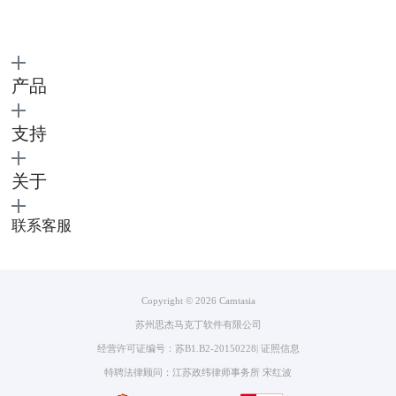
综合来看，以上三款软件中比较好用的是Camtasia 2022，不仅功能丰富满
足需求，而且操作简单容易上手，还有30天的免费试用期，用起来非常方
便。
产品
二、游戏直播录屏就卡顿怎么回事
游戏主播在录屏时常会遇到卡顿的问题，到底为什么视频会卡顿呢？其
支持
实，主要有两个方面的问题：电脑硬件问题、录屏软件问题。
其中，电脑硬件问题多半是由于配置的CPU、显卡、内存等硬件比较普
通，或者FlashPlayer不能满足需求，导致解码高清视频时电脑负荷较重，
关于
出现卡顿的现象。要解决这个问题需要改善电脑的硬件，提升电脑性能，
或者在录屏时避免运行不需要的软件。
联系客服
而录屏软件的问题则可能是由于软件质量不行，或设置存在问题，导致录
屏时卡顿，此时就需要选择一款好用的录屏软件——Camtasia 2022。以这
款软件为例，来详细分享一下如何设置录屏参数。
运行软件进入主页，点击“新建录制”进入录屏设置界面，上方有“工
Copyright © 2026
Camtasia
具”项，点击选择“首选项”。
苏州思杰马克丁软件有限公司
经营许可证编号：苏B1.B2-20150228
|
证照信息
特聘法律顾问：江苏政纬律师事务所 宋红波