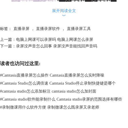
展开阅读全文
图2：金舟录屏大师
︾
3、傲软录屏
标签：
直播录屏
，
直播录屏软件
，
直播录屏工具
傲软录屏是简约便利的录屏软件，整体的界面设计很简单，功能不是很
多，可以满足基础的录屏需求。另外它还可以导出多种格式的视频，轻松
上一篇：
电脑上网课可以录屏吗 电脑上网课怎么录屏
转换方便后续的分享。在录制时也没有时长的限制，可以自由录制想要的
下一篇：
录屏没声音怎么回事 录屏没声音能找回声音吗
画面，但是对于非会员用户只能保存一分钟以内的视频。
读者也访问过这里:
#
Camtasia直播录屏怎么操作 Camtasia直播录屏怎么实时降噪
#
Camtasia Studio怎么调倍速 Camtasia Studio停止录制快捷键是哪个
#
camtasia studio怎么添加标注 camtasia studio怎么加封面
#
Camtasia studio软件能录制什么 Camtasia studio录屏的范围选择有哪些
#
录制微课用什么软件方便 录制微课怎么既录屏又录老师
图3：傲软录屏