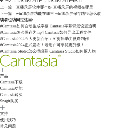
用它来录制微课非常简单，直接开启区域或屏幕录制，录制过程中可以自
上一篇：
直播录屏软件哪个好 直播录屏的视频在哪里
由添加涂鸦，标记重点等，更加清晰明了。但是它的部分功能要求会员才
下一篇：
win10录屏功能在哪里 win10录屏保存路径怎么改
能使用，非会员在进行编辑、合并和保存等操作时只能编辑一分钟以内的
读者也访问过这里:
视频。
#
Camtasia如何自动生成字幕 Camtasia字幕背景设置透明
#
Camtasia怎么保存为mp4 Camtasia如何导出工程文件
#
Camtasia2024五大更新介绍：AI剪辑助力微课制作
#
Camtasia2024正式发布！老用户可享优惠升级！
#
Camtasia Studio怎么抠绿幕 Camtasia Studio如何抠人物
产品
Camtasia下载
Camtasia功能
Camtasia购买
Snagit购买
支持
使用技巧
图2：傲软录屏
常见问题