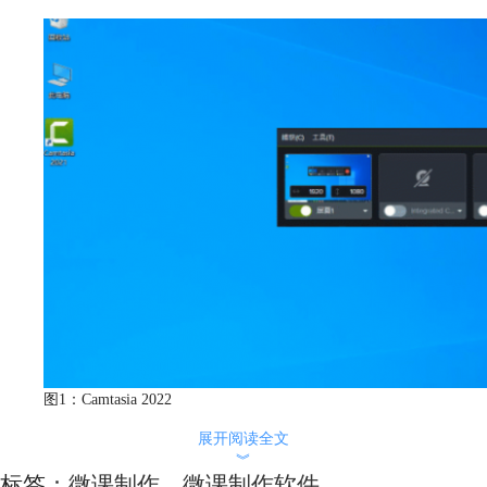
图1：Camtasia 2022
2、傲软录屏
展开阅读全文
︾
傲软录屏是专门用于录制屏幕的软件，可录制的对象很多，包括电脑屏
标签：
微课制作
，
微课制作软件
幕、游戏、应用窗口等，还可以自定义录制任务，实现更便利的录制。