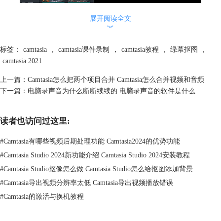
展开阅读全文
︾
标签：
camtasia
，
camtasia课件录制
，
camtasia教程
，
绿幕抠图
，
camtasia 2021
上一篇：
Camtasia怎么把两个项目合并 Camtasia怎么合并视频和音频
图二：更多—视觉效果
下一篇：
电脑录声音为什么断断续续的 电脑录声音的软件是什么
在视觉效果中找到“移除颜色”，右击鼠标单击“添加到所选媒体”，或者直
接将这个特效直接拖拽到右边的窗口，软件就会自动抠像，如下图所示
读者也访问过这里:
#
Camtasia有哪些视频后期处理功能 Camtasia2024的优势功能
#
Camtasia Studio 2024新功能介绍 Camtasia Studio 2024安装教程
#
Camtasia Studio抠像怎么做 Camtasia Studio怎么给抠图添加背景
#
Camtasia导出视频分辨率太低 Camtasia导出视频播放错误
#
Camtasia的激活与换机教程