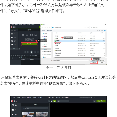
件，如下图所示，另外一种导入方法是依次单击软件左上角的“文
件”、“导入”、“媒体”然后选择文件即可。
图一：导入素材
用鼠标单击素材，并移动到下方的轨道区，然后在camtasia页面左边部分
点击“更多”，在菜单栏中选择“视觉效果”，如下图所示：